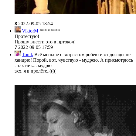
8
2022-09-05 18:54
ViktorM
*** *****
Протестую!
Прошу внести это в пртокол!
7
2022-09-05 17:59
Tonik
Всё меньше с возрастом робею и от досады не
хандрю! Порой, вот, чувствую - мудрею. А присмотрюсь
- так нет.... мудрю
эхх..я в пролёте..((((