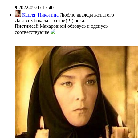
9
2022-09-05 17:40
Капля_Никотина
Люблю дважды женатого
Да я за 3 бокала... за три(!!!) бокала...
Пистимеей Макаровной обзовусь и оденусь
соответствующе