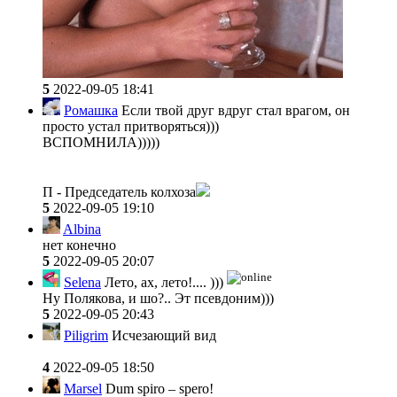
5
2022-09-05 18:41
Ромашка
Если твой друг вдруг стал врагом, он
просто устал притворяться)))
ВСПОМНИЛА)))))
П - Председатель колхоза
5
2022-09-05 19:10
Albina
нет конечно
5
2022-09-05 20:07
Selena
Лето, ах, лето!.... )))
Ну Полякова, и шо?.. Эт псевдоним)))
5
2022-09-05 20:43
Piligrim
Исчезающий вид
4
2022-09-05 18:50
Marsel
Dum spiro – spero!