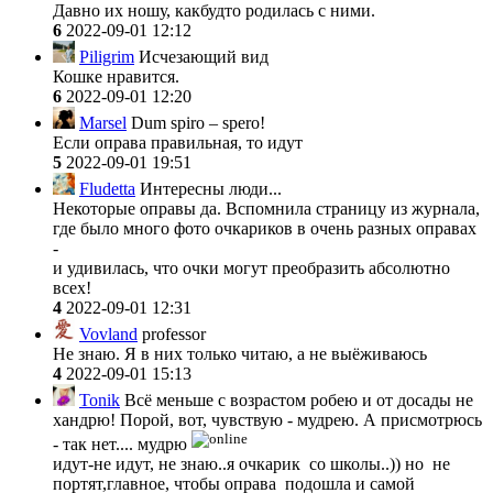
Давно их ношу, какбудто родилась с ними.
6
2022-09-01 12:12
Piligrim
Исчезающий вид
Кошке нравится.
6
2022-09-01 12:20
Marsel
Dum spiro – spero!
Если оправа правильная, то идут
5
2022-09-01 19:51
Fludetta
Интересны люди...
Некоторые оправы да. Вспомнила страницу из журнала,
где было много фото очкариков в очень разных оправах
-
и удивилась, что очки могут преобразить абсолютно
всех!
4
2022-09-01 12:31
Vovland
professor
Не знаю. Я в них только читаю, а не выёживаюсь
4
2022-09-01 15:13
Tonik
Всё меньше с возрастом робею и от досады не
хандрю! Порой, вот, чувствую - мудрею. А присмотрюсь
- так нет.... мудрю
идут-не идут, не знаю..я очкарик со школы..)) но не
портят,главное, чтобы оправа подошла и самой