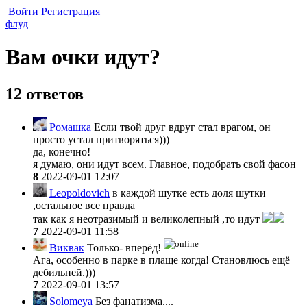
Войти
Регистрация
флуд
Вам очки идут?
12 ответов
Ромашка
Если твой друг вдруг стал врагом, он
просто устал притворяться)))
да, конечно!
я думаю, они идут всем. Главное, подобрать свой фасон
8
2022-09-01 12:07
Leopoldovich
в каждой шутке есть доля шутки
,остальное все правда
так как я неотразимый и великолепный ,то идут
7
2022-09-01 11:58
Виквак
Только- вперёд!
Ага, особенно в парке в плаще когда! Становлюсь ещё
дебильней.)))
7
2022-09-01 13:57
Solomeya
Без фанатизма....