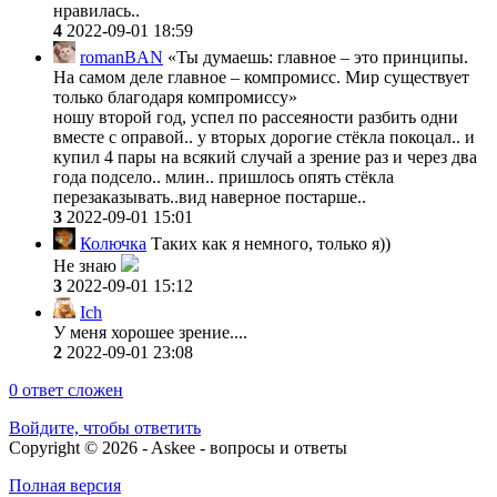
нравилась..
4
2022-09-01 18:59
romanBAN
«Ты думаешь: главное – это принципы.
На самом деле главное – компромисс. Мир существует
только благодаря компромиссу»
ношу второй год, успел по рассеяности разбить одни
вместе с оправой.. у вторых дорогие стёкла покоцал.. и
купил 4 пары на всякий случай а зрение раз и через два
года подсело.. млин.. пришлось опять стёкла
перезаказывать..вид наверное постарше..
3
2022-09-01 15:01
Колючка
Таких как я немного, только я))
Не знаю
3
2022-09-01 15:12
Ich
У меня хорошее зрение....
2
2022-09-01 23:08
0
ответ сложен
Войдите, чтобы ответить
Copyright © 2026 - Askee - вопросы и ответы
Полная версия