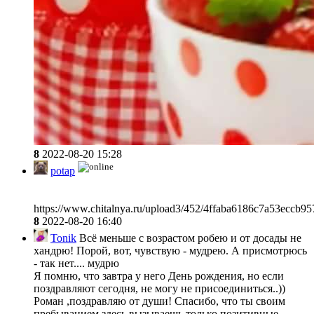
8
2022-08-20 15:28
potap
https://www.chitalnya.ru/upload3/452/4ffaba6186c7a53eccb9
8
2022-08-20 16:40
Tonik
Всё меньше с возрастом робею и от досады не
хандрю! Порой, вот, чувствую - мудрею. А присмотрюсь
- так нет.... мудрю
Я помню, что завтра у него День рождения, но если
поздравляют сегодня, не могу не присоединиться..))
Роман ,поздравляю от души! Спасибо, что ты своим
пребыванием здесь вызываешь только позитивные