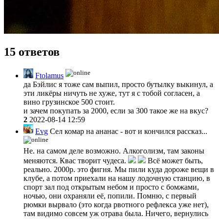
15 ответов
Ftolamus
да Бэйлис я тоже сам выпил, просто бутылку выкинул, а
эти ликёры ничуть не хуже, тут я с тобой согласен, а
вино грузинское 500 стоит.
и зачем покупать за 2000, если за 300 такое же на вкус?
2
2022-08-14 12:59
Evg
Сел комар на ананас - вот и кончился рассказ...
Не. на самом деле возможно. Алкоголизм, там законы
меняются. Квас творит чудеса.
Всё может быть,
реально. 2000р. это фигня. Мы пили куда дороже вещи в
клубе, а потом приехали на нашу лодочную станцию, в
спорт зал под открытым небом и просто с бомжами,
ночью, они охраняли её, попили. Помню, с первый
рюмки вырвало (это когда рвотного рефлекса уже нет),
там видимо совсем уж отрава была. Ничего, вернулись