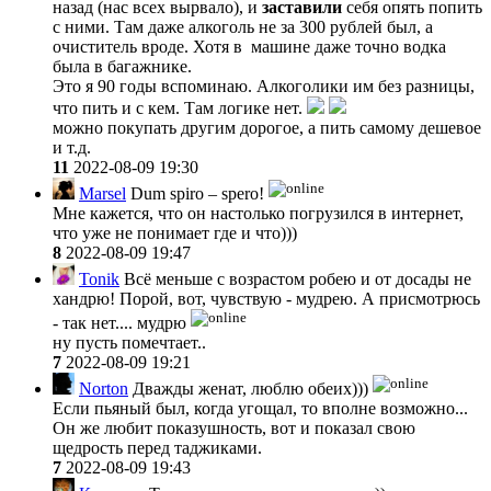
назад (нас всех вырвало), и
заставили
себя опять попить
с ними. Там даже алкоголь не за 300 рублей был, а
очиститель вроде. Хотя в машине даже точно водка
была в багажнике.
Это я 90 годы вспоминаю. Алкоголики им без разницы,
что пить и с кем. Там логике нет.
можно покупать другим дорогое, а пить самому дешевое
и т.д.
11
2022-08-09 19:30
Marsel
Dum spiro – spero!
Мне кажется, что он настолько погрузился в интернет,
что уже не понимает где и что)))
8
2022-08-09 19:47
Tonik
Всё меньше с возрастом робею и от досады не
хандрю! Порой, вот, чувствую - мудрею. А присмотрюсь
- так нет.... мудрю
ну пусть помечтает..
7
2022-08-09 19:21
Norton
Дважды женат, люблю обеих)))
Если пьяный был, когда угощал, то вполне возможно...
Он же любит показушность, вот и показал свою
щедрость перед таджиками.
7
2022-08-09 19:43