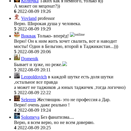
Колючка
Таких как я немного, только я))
А может он меценат?))
6
2022-08-09 19:26
Vovland
professor
Верю. Широкая душа у человека.
5
2022-08-09 19:29
Виквак
Только- вперёд!
Верю! Он к ним жить хочет свалить, вот и наводит
мосты! Один в Бельгию, второй в Таджикистан...)))
5
2022-08-09 20:06
Domenik
Бывает и хуже, но реже.
5
2022-08-09 20:11
Leopoldovich
в каждой шутке есть доля шутки
,остальное все правда
а может не таджиков ,а юных таджичек ,тогда логично)
5
2022-08-09 22:22
Selerem
Жестянщик- это не профессия а Дар.
Верю! очень даже реально !
4
2022-08-09 19:24
Solomeya
Без фанатизма....
Верю, я всем верю, но не всем доверяю.
4
2022-08-09 20:25