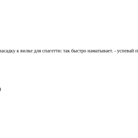
дку к вилке для спагетти: так быстро наматывает. - успевай п
)