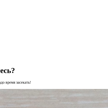
есь?
адо время засекать!