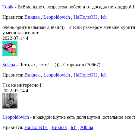
Tonik
-
Всё меньше с возрастом робею и от досады не хандрю! По
Нравитcя:
Виквак
,
Leopoldovich
,
НаПолеОН
,
Ich
очень оригинальный дивайс)) а если размером меньше куритног
у меня такого нет..
2022-07-14
4
Selena
-
Лето, ах, лето!.... )))
-
Старожил (70667)
Нравитcя:
Виквак
,
Leopoldovich
,
НаПолеОН
,
Ich
Так не интересно !
2022-07-14
4
Leopoldovich
-
в каждой шутке есть доля шутки ,остальное все 
Нравитcя:
НаПолеОН
,
Виквак
,
Ich
,
Albina