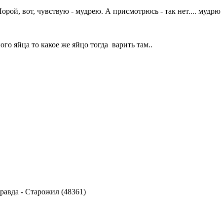
рой, вот, чувствую - мудрею. А присмотрюсь - так нет.... мудрю
о яйца то какое же яйцо тогда варить там..
правда
-
Старожил (48361)