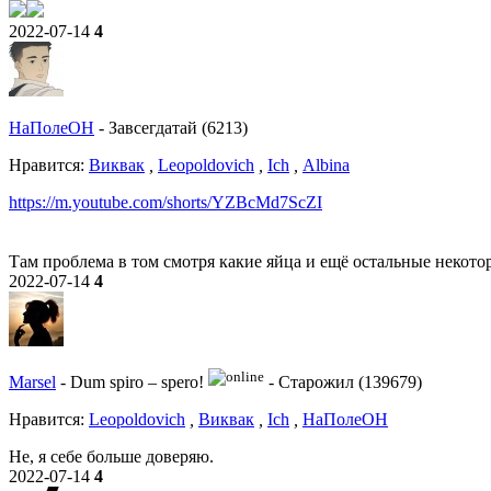
2022-07-14
4
НаПолеОН
-
Завсегдатай (6213)
Нравитcя:
Виквак
,
Leopoldovich
,
Ich
,
Albina
https://m.youtube.com/shorts/YZBcMd7ScZI
Там проблема в том смотря какие яйца и ещё остальные некото
2022-07-14
4
Marsel
-
Dum spiro – spero!
-
Старожил (139679)
Нравитcя:
Leopoldovich
,
Виквак
,
Ich
,
НаПолеОН
Не, я себе больше доверяю.
2022-07-14
4