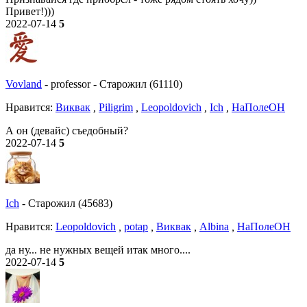
Привет!)))
2022-07-14
5
Vovland
-
professor
-
Старожил (61110)
Нравитcя:
Виквак
,
Piligrim
,
Leopoldovich
,
Ich
,
НаПолеОН
А он (девайс) съедобный?
2022-07-14
5
Ich
-
Старожил (45683)
Нравитcя:
Leopoldovich
,
potap
,
Виквак
,
Albina
,
НаПолеОН
да ну... не нужных вещей итак много....
2022-07-14
5