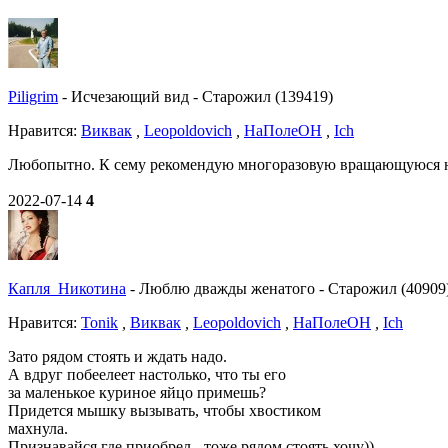
Piligrim
-
Исчезающий вид
-
Старожил (139419)
Нравитcя:
Виквак
,
Leopoldovich
,
НаПолеОН
,
Ich
Любопытно. К сему рекомендую многоразовую вращающуюся наса
2022-07-14
4
Капля_Никотина
-
Люблю дважды женатого
-
Старожил (40909
Нравитcя:
Tonik
,
Виквак
,
Leopoldovich
,
НаПолеОН
,
Ich
Зато рядом стоять и ждать надо.
А вдруг побеелеет настолько, что ты его
за маленькое куриное яйцо примешь?
Придется мышку вызывать, чтобы хвостиком
махнула.
Признавайся где приобрел - тоже рядом стоять хочу))