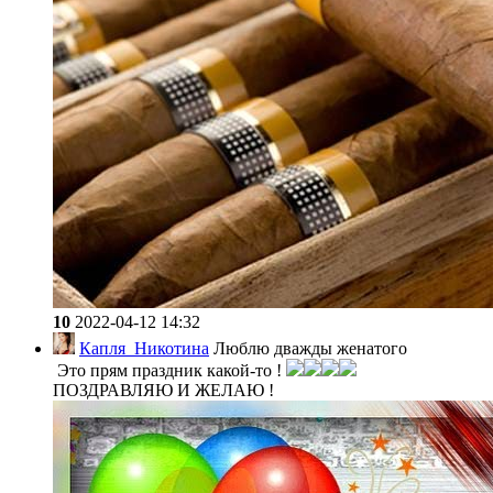
10
2022-04-12 14:32
Капля_Никотина
Люблю дважды женатого
Это прям праздник какой-то !
ПОЗДРАВЛЯЮ И ЖЕЛАЮ !