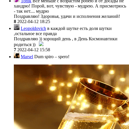
Tonik
Всё меньше с возрастом робею и от досады не
хандрю! Порой, вот, чувствую - мудрею. А присмотрюсь
- так нет.... мудрю
Поздравляю! Здоровья, удачи и исполнения желаний!
8
2022-04-12 18:25
Leopoldovich
в каждой шутке есть доля шутки
,остальное все правда
Поздравляю )) хорощий день , в День Космонавтики
родиться ))
7
2022-04-12 15:58
Marsel
Dum spiro – spero!