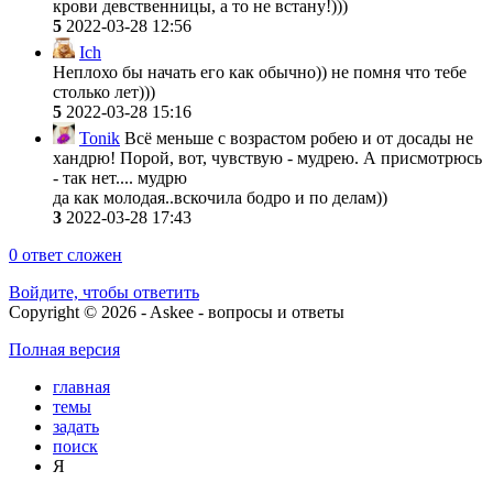
крови девственницы, а то не встану!)))
5
2022-03-28 12:56
Ich
Неплохо бы начать его как обычно)) не помня что тебе
столько лет)))
5
2022-03-28 15:16
Tonik
Всё меньше с возрастом робею и от досады не
хандрю! Порой, вот, чувствую - мудрею. А присмотрюсь
- так нет.... мудрю
да как молодая..вскочила бодро и по делам))
3
2022-03-28 17:43
0
ответ сложен
Войдите, чтобы ответить
Copyright © 2026 - Askee - вопросы и ответы
Полная версия
главная
темы
задать
поиск
Я