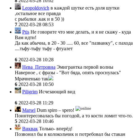
8
2022-03-28 10:02
Leopoldovich
в каждой шутке есть доля шутки
,остальное все правда
с рыбалки .как и в 50 ))
7
2022-03-28 08:53
Ptis
Не говорите что мне делать, и я не скажу - куда
Вам идти!
Да как абычна, в 20 - 30 ..... 60
, все "пазванку"
, с пахода
....тьфу-тьфу тьфу - фтуалет
6
2022-03-28 10:28
Нева_Петровна
Эмигрантка первой волны
Наверное , с фразы - "Вот бяда, опять проснулась"
Мрачненько так
6
2022-03-28 10:50
Piligrim
Исчезающий вид
6
2022-03-28 11:29
Marsel
Dum spiro – spero!
Поинтересовалась бы погодой, а то кости ломит что-то.
5
2022-03-28 10:46
Виквак
Только- вперёд!
Позвонил бы в колокольчик и потребовал бы стакан