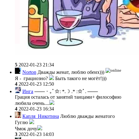
5
2022-01-23 21:34
Norton
Дважды женат, люблю обеих)))
Я - грациозно?
Быть такого не могёт!)))
4
2022-01-23 12:50
Инга
─── ･ ｡ﾟ☆: *.☽ .* :☆ﾟ. ───
Грация осталась от занятий танцами+ философию
любила очень....
4
2022-01-23 16:34
Капля_Никотина
Люблю дважды женатого
Гуглю
Чмок дочу
3
2022-01-23 14:03