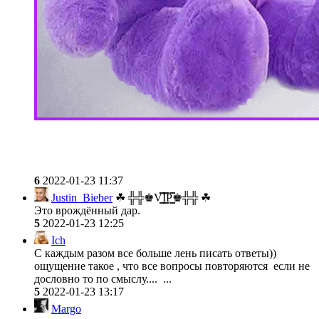
6
2022-01-23 11:37
Justin_Bieber
☘ ╬╬♚V͇̿I͇̿P͇̿♚╬╬ ☘
Это врождённый дар.
5
2022-01-23 12:25
Ich
С каждым разом все больше лень писать ответы))
ощущение такое , что все вопросы повторяются если не
дословно то по смыслу.... ...
5
2022-01-23 13:17
Margo