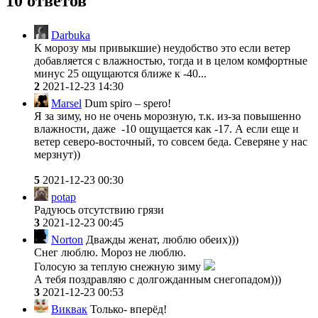
10 ответов
Darbuka
К морозу мы привыкшие) неудобство это если ветер
добавляется с влажностью, тогда и в целом комфортные
минус 25 ощущаются ближе к -40...
2
2021-12-23 14:30
Marsel
Dum spiro – spero!
Я за зиму, но не очень морозную, т.к. из-за повышенно
влажности, даже -10 ощущается как -17. А если еще и
ветер северо-восточный, то совсем беда. Северяне у нас
мерзнут))
5
2021-12-23 00:30
potap
Радуюсь отсутствию грязи
3
2021-12-23 00:45
Norton
Дважды женат, люблю обеих)))
Снег люблю. Мороз не люблю.
Голосую за теплую снежную зиму
А тебя поздравляю с долгожданным снегопадом)))
3
2021-12-23 00:53
Виквак
Только- вперёд!