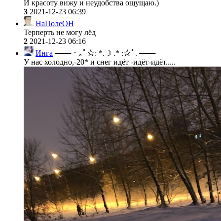
И красоту вижу и неудобства ощущаю.)
3
2021-12-23 06:39
НаПолеОН
Терперть не могу лёд
2
2021-12-23 06:16
Инга
─── ･ ｡ﾟ☆: *.☽ .* :☆ﾟ. ───
У нас холодно,-20* и снег идёт -идёт-идёт.....