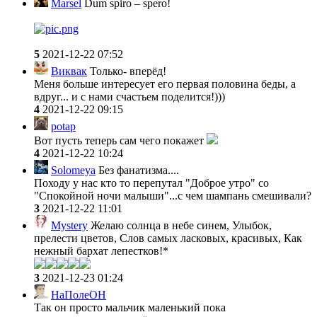
Marsel
Dum spiro – spero!
5
2021-12-22 07:52
Виквак
Только- вперёд!
Меня больше интересует его первая половина беды, а
вдруг... и с нами счастьем поделится!)))
4
2021-12-22 09:15
potap
Вот пусть теперь сам чего покажет
4
2021-12-22 10:24
Solomeya
Без фанатизма....
Походу у нас кто то перепутал "Доброе утро" со
"Спокойной ночи малыши"...с чем шампань смешивали?
3
2021-12-22 11:01
Mystery
Желаю солнца в небе синем, Улыбок,
прелести цветов, Слов самых ласковых, красивых, Как
нежный бархат лепестков!*
3
2021-12-23 01:24
НаПолеОН
Так он просто мальчик маленький пока