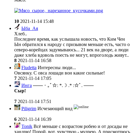
10
2021-11-14 15:48
Ыба_Ая
Хлеб..
Последнее время, как услышала новость, что Ким Чен
Ын обратился к народу с призывом меньше есть, часто о
северо-корейцах задумываюсь... 21 век на дворе, а люди
даже хлеба вдоволь поесть не могут, впроголодь живут..
8
2021-11-14 16:58
Fludetta
Интересны люди...
Овсянку. С овса лошади вон какие сильные!
7
2021-11-14 17:05
Инга
─── ･ ｡ﾟ☆: *.☽ .* :☆ﾟ. ───
Сыр!
7
2021-11-14 17:51
Piligrim
Исчезающий вид
6
2021-11-14 16:39
Tonik
Всё меньше с возрастом робею и от досады не
хандрю! Порой, вот, чувствую - мудрею. А присмотрюсь