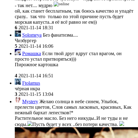
- так нет.... мудрю
ой, как станет бесплатным, так боюсь качество и упадёт
сразу.. так что только по этой причине пусть будет
морская капуста..я её всё равно не ем))
6
2021-11-14 18:31
Solomeya
Без фанатизма....
Чизбургер
5
2021-11-14 16:06
Ромашка
Если твой друг вдруг стал врагом, он
просто устал притворяться)))
Пирожное картошка
4
2021-11-14 16:51
Ftolamus
чёрная икра
3
2021-11-15 13:04
Mystery
Желаю солнца в небе синем, Улыбок,
прелести цветов, Слов самых ласковых, красивых, Как
нежный бархат лепестков!*
Растительное масло. Без него никуды..И не туды и не
сюды.
Пусть будет у всех ..без потери качества.