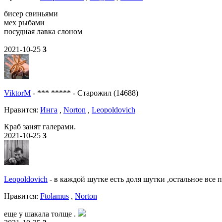
бисер свиньями
мех рыбами
посудная лавка слоном
2021-10-25
3
ViktorM
-
*** *****
-
Старожил (14688)
Нравитcя:
Инга
,
Norton
,
Leopoldovich
Краб занят галерами.
2021-10-25
3
Leopoldovich
-
в каждой шутке есть доля шутки ,остальное все 
Нравитcя:
Ftolamus
,
Norton
еще у шакала толще .