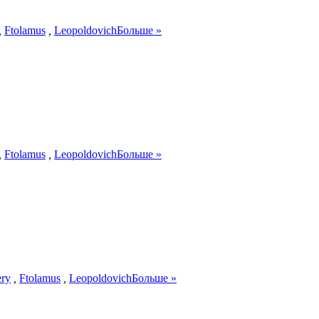
,
Ftolamus
,
Leopoldovich
Больше »
,
Ftolamus
,
Leopoldovich
Больше »
ery
,
Ftolamus
,
Leopoldovich
Больше »