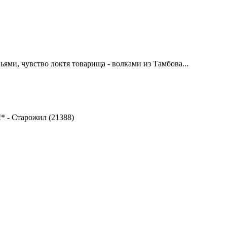
вьями, чувство локтя товарища - волками из Тамбова...
!*
-
Старожил (21388)