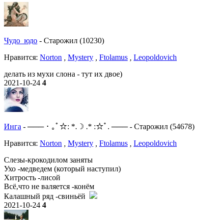
Чудо_юдо
-
Старожил (10230)
Нравитcя:
Norton
,
Mystery
,
Ftolamus
,
Leopoldovich
делать из мухи слона - тут их двое)
2021-10-24
4
Инга
-
─── ･ ｡ﾟ☆: *.☽ .* :☆ﾟ. ───
-
Старожил (54678)
Нравитcя:
Norton
,
Mystery
,
Ftolamus
,
Leopoldovich
Слезы-крокодилом заняты
Ухо -медведем (который наступил)
Хитрость -лисой
Всё,что не валяется -конём
Калашный ряд -свиньёй
2021-10-24
4