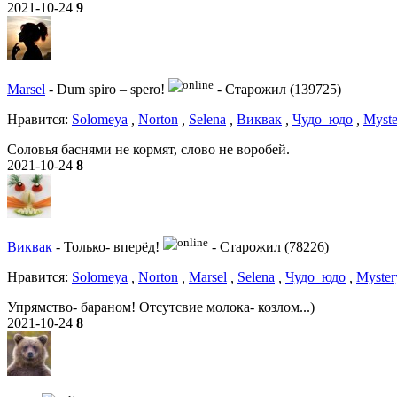
2021-10-24
9
Marsel
-
Dum spiro – spero!
-
Старожил (139725)
Нравитcя:
Solomeya
,
Norton
,
Selena
,
Виквак
,
Чудо_юдо
,
Myste
Соловья баснями не кормят, слово не воробей.
2021-10-24
8
Виквак
-
Только- вперёд!
-
Старожил (78226)
Нравитcя:
Solomeya
,
Norton
,
Marsel
,
Selena
,
Чудо_юдо
,
Myster
Упрямство- бараном! Отсутсвие молока- козлом...)
2021-10-24
8