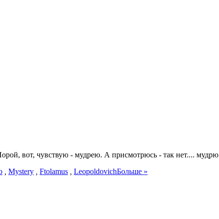
рой, вот, чувствую - мудрею. А присмотрюсь - так нет.... мудрю
о
,
Mystery
,
Ftolamus
,
Leopoldovich
Больше »