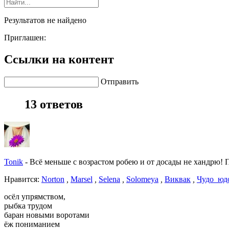
Результатов не найдено
Приглашен:
Ссылки на контент
Отправить
13 ответов
Tonik
-
Всё меньше с возрастом робею и от досады не хандрю! По
Нравитcя:
Norton
,
Marsel
,
Selena
,
Solomeya
,
Виквак
,
Чудо_юд
осёл упрямством,
рыбка трудом
баран новыми воротами
ёж пониманием