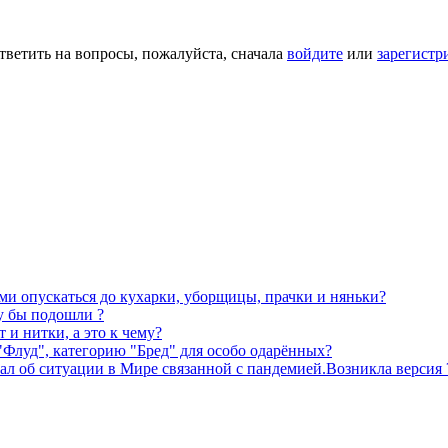
тветить на вопросы, пожалуйста, сначала
войдите
или
зарегистр
ми опускаться до кухарки, уборщицы, прачки и няньки?
му бы подошли ?
 и нитки, а это к чему?
 "Флуд", категорию "Бред" для особо одарённых?
мал об ситуации в Мире связанной с пандемией.Возникла версия 