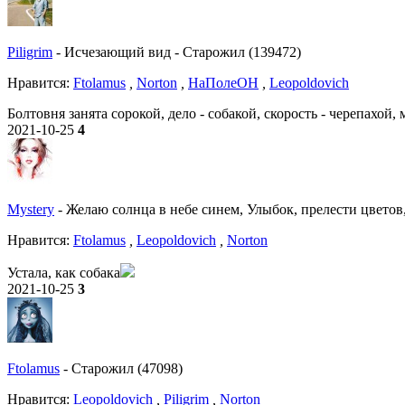
Piligrim
-
Исчезающий вид
-
Старожил (139472)
Нравитcя:
Ftolamus
,
Norton
,
НаПолеОН
,
Leopoldovich
Болтовня занята сорокой, дело - собакой, скорость - черепахой
2021-10-25
4
Mystery
-
Желаю солнца в небе синем, Улыбок, прелести цветов
Нравитcя:
Ftolamus
,
Leopoldovich
,
Norton
Устала, как собака
2021-10-25
3
Ftolamus
-
Старожил (47098)
Нравитcя:
Leopoldovich
,
Piligrim
,
Norton