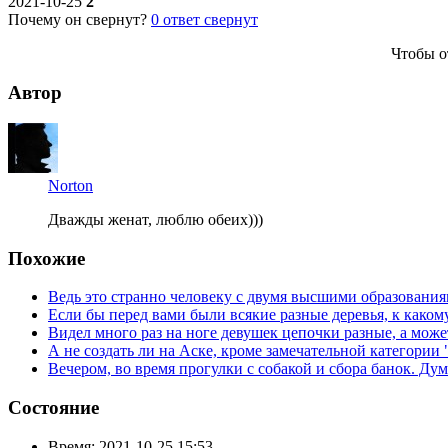
2021-10-25
2
Почему он свернут?
0
ответ свернут
Чтобы о
Автор
Norton
Дважды женат, люблю обеих)))
Похожие
Ведь это странно человеку с двумя высшими образования
Если бы перед вами были всякие разные деревья, к како
Видел много раз на ноге девушек цепочки разные, а может
А не создать ли на Аске, кроме замечательной категории
Вечером, во время прогулки с собакой и сбора банок. Ду
Состояние
Время:
2021-10-25 15:53