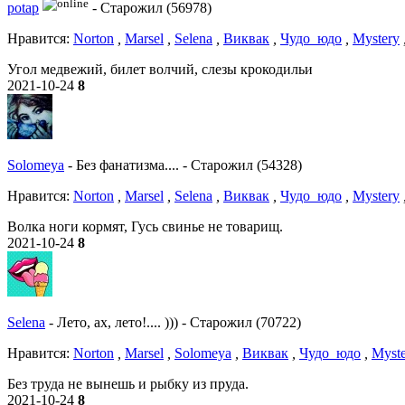
potap
-
Старожил (56978)
Нравитcя:
Norton
,
Marsel
,
Selena
,
Виквак
,
Чудо_юдо
,
Mystery
Угол медвежий, билет волчий, слезы крокодильи
2021-10-24
8
Solomeya
-
Без фанатизма....
-
Старожил (54328)
Нравитcя:
Norton
,
Marsel
,
Selena
,
Виквак
,
Чудо_юдо
,
Mystery
Волка ноги кормят, Гусь свинье не товарищ.
2021-10-24
8
Selena
-
Лето, ах, лето!.... )))
-
Старожил (70722)
Нравитcя:
Norton
,
Marsel
,
Solomeya
,
Виквак
,
Чудо_юдо
,
Myst
Без труда не вынешь и рыбку из пруда.
2021-10-24
8