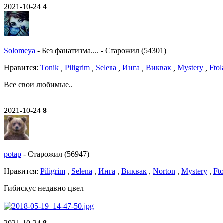
2021-10-24
4
Solomeya
-
Без фанатизма....
-
Старожил (54301)
Нравитcя:
Tonik
,
Piligrim
,
Selena
,
Инга
,
Виквак
,
Mystery
,
Fto
Все свои любимые..
2021-10-24
8
potap
-
Старожил (56947)
Нравитcя:
Piligrim
,
Selena
,
Инга
,
Виквак
,
Norton
,
Mystery
,
Ft
Гибискус недавно цвел
2021-10-24
8