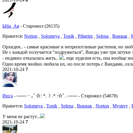
Ыба_Ая
-
Старожил (26135)
Нравитcя:
Norton
,
Solomeya
,
Tonik
,
Piligrim
,
Selena
,
Виквак
,
Орхидеи.. - самые красивые и неприхотливые растения, но любо
Не с каждой получается "подружиться", Ванды уже три штуки 
- недавно отказалась жить..
, еще лудизия есть, она вообще ин
Одно время знойно любила их, но после потерь с Вандами, охлад
2021-10-24
7
Инга
-
─── ･ ｡ﾟ☆: *.☽ .* :☆ﾟ. ───
-
Старожил (54678)
Нравитcя:
Solomeya
,
Tonik
,
Selena
,
Виквак
,
Norton
,
Mystery
,
У меня не растут...
2021-10-24
7