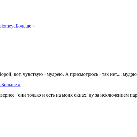
olomeya
Больше »
рой, вот, чувствую - мудрею. А присмотрюсь - так нет.... мудрю
s
Больше »
 вернее, они только и есть на моих окнах, ну за исключением па