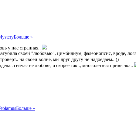
Mystery
Больше »
вь у нас странная..
загубила своей "любовью", цимбидиум, фалеонопсис, вроде, лоя
троверт.. на своей волне, мы друг другу не надоедаем.. ))
ела.. сейчас не любовь, а скорее так.., многолетняя привычка..
Ftolamus
Больше »