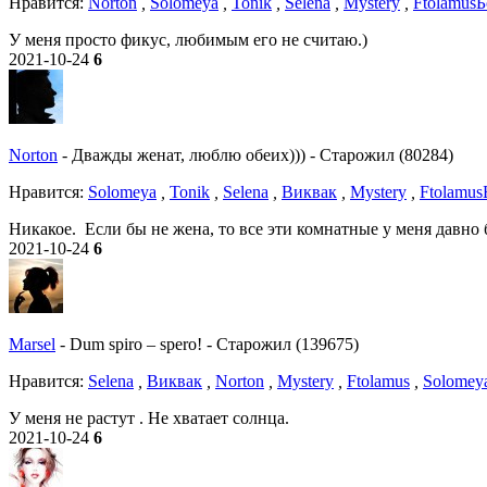
Нравитcя:
Norton
,
Solomeya
,
Tonik
,
Selena
,
Mystery
,
Ftolamus
Б
У меня просто фикус, любимым его не считаю.)
2021-10-24
6
Norton
-
Дважды женат, люблю обеих)))
-
Старожил (80284)
Нравитcя:
Solomeya
,
Tonik
,
Selena
,
Виквак
,
Mystery
,
Ftolamus
Никакое. Если бы не жена, то все эти комнатные у меня давно 
2021-10-24
6
Marsel
-
Dum spiro – spero!
-
Старожил (139675)
Нравитcя:
Selena
,
Виквак
,
Norton
,
Mystery
,
Ftolamus
,
Solomey
У меня не растут . Не хватает солнца.
2021-10-24
6