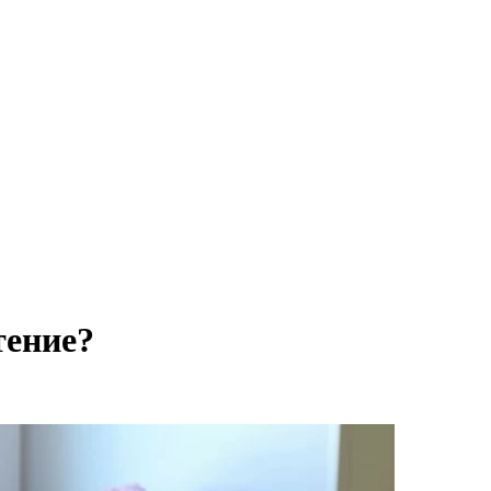
тение?