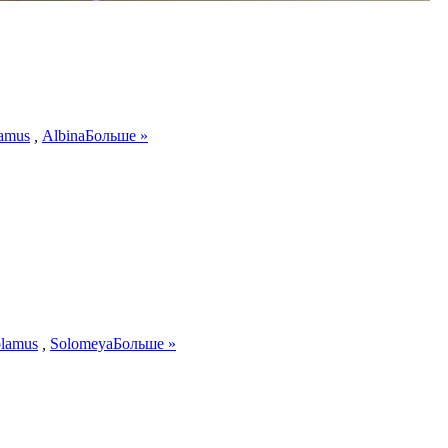
lamus
,
Albina
Больше »
olamus
,
Solomeya
Больше »