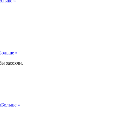
ольше »
Больше »
бы засохли.
a
Больше »