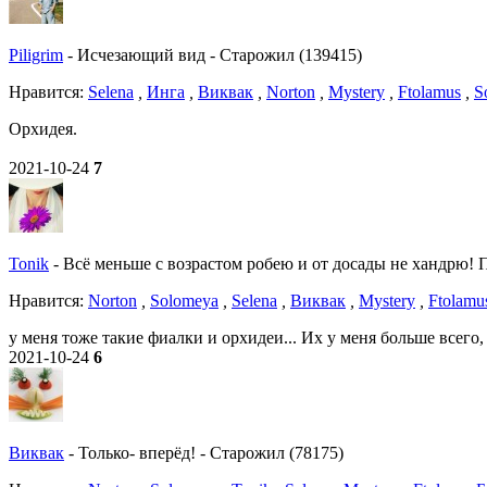
Piligrim
-
Исчезающий вид
-
Старожил (139415)
Нравитcя:
Selena
,
Инга
,
Виквак
,
Norton
,
Mystery
,
Ftolamus
,
S
Орхидея.
2021-10-24
7
Tonik
-
Всё меньше с возрастом робею и от досады не хандрю! По
Нравитcя:
Norton
,
Solomeya
,
Selena
,
Виквак
,
Mystery
,
Ftolamu
у меня тоже такие фиалки и орхидеи... Их у меня больше всего,
2021-10-24
6
Виквак
-
Только- вперёд!
-
Старожил (78175)