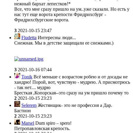
нежный бархат лепестков!*
Все, что мне сразу пришло на ум..уже сказали. Но есть у
нас тут еще ворота крепости Фридрихсбург -
Фридрихсбургские ворота.
3
2021-10-15 23:47
Fludetta
Интересны люди...
Снежная. Мы в детстве защищали ее снежками.)
3
2021-10-16 07:44
Tonik
Всё меньше с возрастом робею и от досады не
хандрю! Порой, вот, чувствую - мудрею. А присмотрюсь
- так нет.... мудрю
Бресткая ,Копорская--это сразу на ум пришло почему то
2
2021-10-15 23:23
Selerem
Жестянщик- это не профессия а Дар.
Бастион
2
2021-10-15 23:23
Marsel
Dum spiro – spero!
Петропавловская крепость.