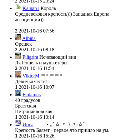
2
2021-10-15 23:24
Kainan1
Король
Средневековая крепость))) Западная Европа
ассоциации))
2
2021-10-16 07:56
Albina
Орешек
2
2021-10-16 08:18
Piligrim
Исчезающий вид
Ля Рошель и мушкетёры.
2
2021-10-16 11:54
ViktorM
*** *****
Девичья честь!
1
2021-10-16 10:07
Ftolamus
40 градусов
Брестская
Петропавловская
1
2021-10-16 10:14
Инга
─── ･ ｡ﾟ☆: *.☽ .* :☆ﾟ. ───
Крепость Баязет - первое,что пришло на ум.
1
2021-10-16 15:26