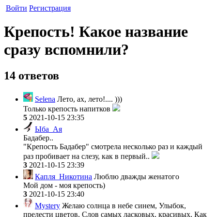
Войти
Регистрация
Крепость! Какое название
сразу вспомнили?
14 ответов
Selena
Лето, ах, лето!.... )))
Только крепость напитков
5
2021-10-15 23:35
Ыба_Ая
Бадабер..
"Крепость Бадабер" смотрела несколько раз и каждый
раз пробивает на слезу, как в первый..
3
2021-10-15 23:39
Капля_Никотина
Люблю дважды женатого
Мой дом - моя крепость)
3
2021-10-15 23:40
Mystery
Желаю солнца в небе синем, Улыбок,
прелести цветов, Слов самых ласковых, красивых, Как