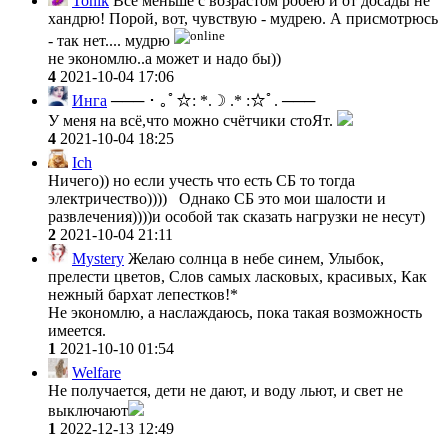
Tonik
Всё меньше с возрастом робею и от досады не
хандрю! Порой, вот, чувствую - мудрею. А присмотрюсь
- так нет.... мудрю
не экономлю..а может и надо бы))
4
2021-10-04 17:06
Инга
─── ･ ｡ﾟ☆: *.☽ .* :☆ﾟ. ───
У меня на всё,что можно счётчики стоЯт.
4
2021-10-04 18:25
Ich
Ничего)) но если учесть что есть СБ то тогда
электричество)))) Однако СБ это мои шалости и
развлечения))))и особой так сказать нагрузки не несут)
2
2021-10-04 21:11
Mystery
Желаю солнца в небе синем, Улыбок,
прелести цветов, Слов самых ласковых, красивых, Как
нежный бархат лепестков!*
Не экономлю, а наслаждаюсь, пока такая возможность
имеется.
1
2021-10-10 01:54
Welfare
Не получается, дети не дают, и воду льют, и свет не
выключают
1
2022-12-13 12:49