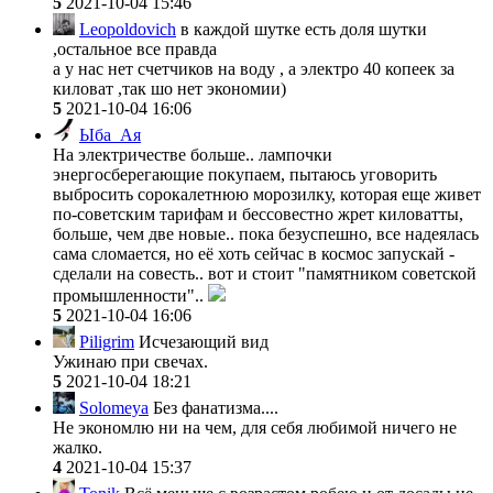
5
2021-10-04 15:46
Leopoldovich
в каждой шутке есть доля шутки
,остальное все правда
а у нас нет счетчиков на воду , а электро 40 копеек за
киловат ,так шо нет экономии)
5
2021-10-04 16:06
Ыба_Ая
На электричестве больше.. лампочки
энергосберегающие покупаем, пытаюсь уговорить
выбросить сорокалетнюю морозилку, которая еще живет
по-советским тарифам и бессовестно жрет киловатты,
больше, чем две новые.. пока безуспешно, все надеялась
сама сломается, но её хоть сейчас в космос запускай -
сделали на совесть.. вот и стоит "памятником советской
промышленности"..
5
2021-10-04 16:06
Piligrim
Исчезающий вид
Ужинаю при свечах.
5
2021-10-04 18:21
Solomeya
Без фанатизма....
Не экономлю ни на чем, для себя любимой ничего не
жалко.
4
2021-10-04 15:37