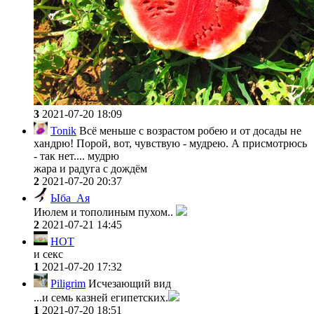
3
2021-07-20 18:09
Tonik
Всё меньше с возрастом робею и от досады не
хандрю! Порой, вот, чувствую - мудрею. А присмотрюсь
- так нет.... мудрю
жара и радуга с дождём
2
2021-07-20 20:37
Ыба_Ая
Июлем и тополиным пухом..
2
2021-07-21 14:45
HOT
и секс
1
2021-07-20 17:32
Piligrim
Исчезающий вид
...и семь казней египетских.
1
2021-07-20 18:51