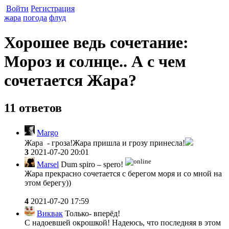
Войти
Регистрация
жара
погода
флуд
Хорошее ведь сочетание:
Мороз и солнце.. А с чем
сочетается Жара?
11 ответов
Margo
Жара - гроза!Жара пришла и грозу принесла!
3
2021-07-20 20:01
Marsel
Dum spiro – spero!
Жара прекрасно сочетается с берегом моря и со мной на
этом берегу))
4
2021-07-20 17:59
Виквак
Только- вперёд!
С надоевшей окрошкой! Надеюсь, что последняя в этом