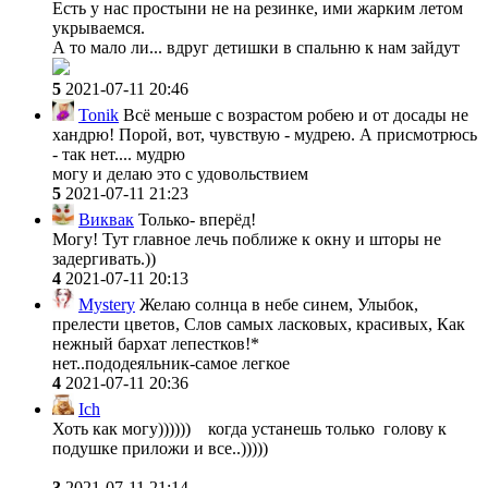
Есть у нас простыни не на резинке, ими жарким летом
укрываемся.
А то мало ли... вдруг детишки в спальню к нам зайдут
5
2021-07-11 20:46
Tonik
Всё меньше с возрастом робею и от досады не
хандрю! Порой, вот, чувствую - мудрею. А присмотрюсь
- так нет.... мудрю
могу и делаю это с удовольствием
5
2021-07-11 21:23
Виквак
Только- вперёд!
Могу! Тут главное лечь поближе к окну и шторы не
задергивать.))
4
2021-07-11 20:13
Mystery
Желаю солнца в небе синем, Улыбок,
прелести цветов, Слов самых ласковых, красивых, Как
нежный бархат лепестков!*
нет..пододеяльник-самое легкое
4
2021-07-11 20:36
Ich
Хоть как могу)))))) когда устанешь только голову к
подушке приложи и все..)))))
3
2021-07-11 21:14