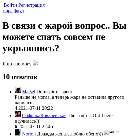
Войти
Регистрация
жара
флуд
В связи с жарой вопрос.. Вы
можете спать совсем не
укрывшись?
Я вот не могу
10 ответов
Marsel
Dum spiro – spero!
Раньше не могла, а теперь жара не оставила другого
варианта.
4
2021-07-11 20:22
СофочкаКовалевская
The Truth Is Out There
научилась)))
6
2021-07-11 22:46
Norton
Дважды женат, люблю обеих)))