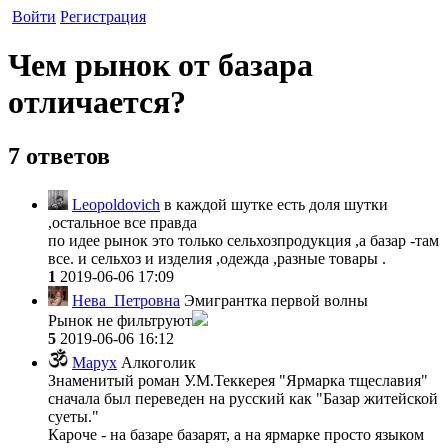
Войти
Регистрация
Чем рынок от базара
отличается?
7 ответов
Leopoldovich
в каждой шутке есть доля шутки
,остальное все правда
по идее рынок это только сельхозпродукция ,а базар -там
все. и сельхоз и изделия ,одежда ,разные товары .
1
2019-06-06 17:09
Нева_Петровна
Эмигрантка первой волны
Рынок не фильтруют
5
2019-06-06 16:12
Mapyx
Алкоголик
Знаменитый роман У.М.Теккерея "Ярмарка тщеславия"
сначала был переведен на русский как "Базар житейской
суеты."
Кароче - на базаре базарят, а на ярмарке просто языком