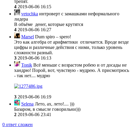
трепят.
4
2019-06-06 16:15
vetochka
интроверт с замашками неформального
лидера
В объёме денег, которые крутятся
4
2019-06-06 16:27
Marsel
Dum spiro – spero!
Это как алгебра от арифметики отличается. Вроде везде
цифры и различные действия с ними, только уровень
сложности разный.
3
2019-06-06 16:13
Tonik
Всё меньше с возрастом робею и от досады не
хандрю! Порой, вот, чувствую - мудрею. А присмотрюсь
- так нет.... мудрю
3
2019-06-06 16:19
Selena
Лето, ах, лето!.... )))
Базаром, в смысле говорильни)))
2
2019-06-06 23:41
0
ответ сложен