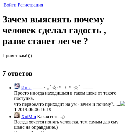
Войти
Регистрация
Зачем выяснять почему
человек сделал гадость ,
разве станет легче ?
Привет вам!)))
7 ответов
Инга
─── ･ ｡ﾟ☆: *.☽ .* :☆ﾟ. ───
Просто иногда находишься в таком шоке от такого
поступка,
что первое,что приходит на ум - зачем и почему?......
1
2019-06-06 16:19
XniMm
Какая есть...;)
Всегда хочется понять человека, тем самым дав ему
шанс на оправдание.)