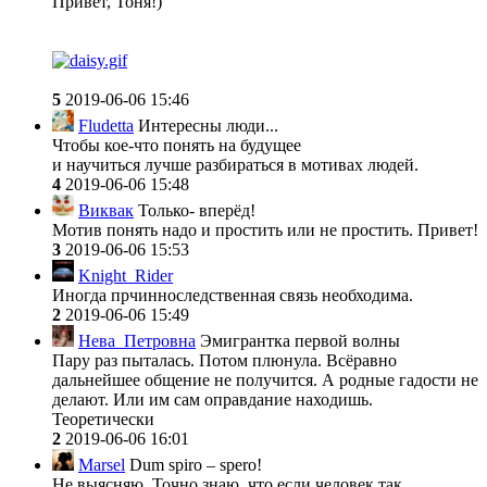
Привет, Тоня!)
5
2019-06-06 15:46
Fludetta
Интересны люди...
Чтобы кое-что понять на будущее
и научиться лучше разбираться в мотивах людей.
4
2019-06-06 15:48
Виквак
Только- вперёд!
Мотив понять надо и простить или не простить. Привет!
3
2019-06-06 15:53
Knight_Rider
Иногда прчинноследственная связь необходима.
2
2019-06-06 15:49
Нева_Петровна
Эмигрантка первой волны
Пару раз пыталась. Потом плюнула. Всёравно
дальнейшее общение не получится. А родные гадости не
делают. Или им сам оправдание находишь.
Теоретически
2
2019-06-06 16:01
Marsel
Dum spiro – spero!
Не выясняю. Точно знаю, что если человек так