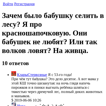
Войти
Регистрация
Зачем было бабушку селить в
лесу? Я про
красношапочковую. Они
бабушек не любят? Или так
волков ловят? На живца.
10 ответов
КларыСтервозные
Я с 53-го года!
При чём тут бабушка? Это дело десятое. А вот мама у
этой КШ точно шизанутая: на ночь глядя напечь
пирожков и в пинки выгнать ребёнка шляться с
тяжестью через дремучий лес, полный диких животных
и маньяков.
5
2019-06-06 10:26
Инга
─── ･ ｡ﾟ☆: *.☽ .* :☆ﾟ. ───