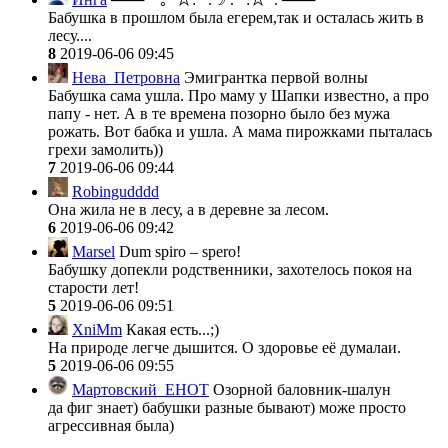
Бабушка в прошлом была егерем,так и осталась жить в
лесу....
8
2019-06-06 09:45
Нева_Петровна
Эмигрантка первой волны
Бабушка сама ушла. Про маму у Шапки известно, а про
папу - нет. А в те времена позорно было без мужа
рожать. Вот бабка и ушла. А мама пирожками пыталась
грехи замолить))
7
2019-06-06 09:44
Robingudddd
Она жила не в лесу, а в деревне за лесом.
6
2019-06-06 09:42
Marsel
Dum spiro – spero!
Бабушку допекли родственники, захотелось покоя на
старости лет!
5
2019-06-06 09:51
XniMm
Какая есть...;)
На природе легче дышится. О здоровье её думалаи.
5
2019-06-06 09:55
Мартовский_ЕНОТ
Озорной баловник-шалун
да фиг знает) бабушки разные бывают) може просто
агрессивная была)