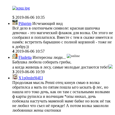
5
2019-06-06 10:35
Piligrim
Исчезающий вид
Всё дело в охотничьем символе: красная шапочка
девочки - это магический флажок для волка. Он этого не
сообразил и поплатился. Вместе с тем в сказке имеется и
намёк: встретить барышню с полной корзиной - тоже не
к добру.))
4
2019-06-06 10:57
Fludetta
Интересны люди...
Бабушка любила собирать грибы,
а когда живешь в лесу, самые молодые достаются тебе!
3
2019-06-06 10:59
X1p0mln9l4EI
Продолжая мысль Penni отец кинув смью в волка
обратилса а мать по пятам пошла ыго ыскать ф лес, но
нашла иго токо дочь, как он там с остальными волками
ф карты рупилса и волчицам *опы нюхал, дочь
побежала настучать маменой маме бабке но волк иё так
не любил что съел иё прежде! А потом волка закололи
любовники жены охотники