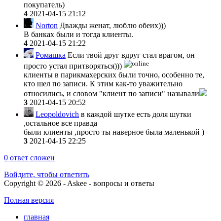
покупатель)
4
2021-04-15 21:12
Norton
Дважды женат, люблю обеих)))
В банках были и тогда клиенты.
4
2021-04-15 21:22
Ромашка
Если твой друг вдруг стал врагом, он
просто устал притворяться)))
клиенты в парикмахерских были точно, особенно те,
кто шел по записи. К этим как-то уважительно
относились, и словом "клиент по записи" называли
3
2021-04-15 20:52
Leopoldovich
в каждой шутке есть доля шутки
,остальное все правда
были клиенты ,просто ты наверное была маленькой )
3
2021-04-15 22:25
0
ответ сложен
Войдите, чтобы ответить
Copyright © 2026 - Askee - вопросы и ответы
Полная версия
главная