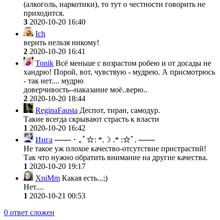
(алкоголь, наркотики), то тут о честности говорить не
приходится.
3
2020-10-20 16:40
Ich
верить нельзя никому!
2
2020-10-20 16:41
Tonik
Всё меньше с возрастом робею и от досады не
хандрю! Порой, вот, чувствую - мудрею. А присмотрюсь
- так нет.... мудрю
доверчивость--наказание моё..верю..
2
2020-10-20 18:44
ReginaFausta
Деспот, тиран, самодур.
Такие всегда скрывают страсть к власти
1
2020-10-20 16:42
Инга
─── ･ ｡ﾟ☆: *.☽ .* :☆ﾟ. ───
Не такое уж плохое качество-отсутствие пристрастий!
Так что нужно обратить внимание на другие качества.
1
2020-10-20 19:17
XniMm
Какая есть...;)
Нет....
1
2020-10-21 00:53
0
ответ сложен