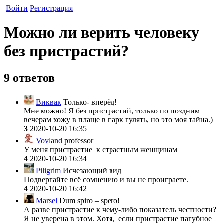
Войти
Регистрация
Можно ли верить человеку
без пристрастий?
9 ответов
Виквак
Только- вперёд!
Мне можно! Я без пристрастий, только по поздним
вечерам хожу в плаще в парк гулять, но это моя тайна.)
3
2020-10-20 16:35
Vovland
professor
У меня пристрастие к страстным женщинам
4
2020-10-20 16:34
Piligrim
Исчезающий вид
Подвергайте всё сомнению и вы не проиграете.
4
2020-10-20 16:42
Marsel
Dum spiro – spero!
А разве пристрастие к чему-либо показатель честности?
Я не уверена в этом. Хотя, если пристрастие пагубное