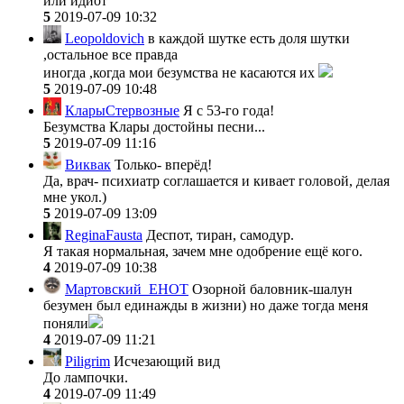
или идиот
5
2019-07-09 10:32
Leopoldovich
в каждой шутке есть доля шутки
,остальное все правда
иногда ,когда мои безумства не касаются их
5
2019-07-09 10:48
КларыСтервозные
Я с 53-го года!
Безумства Клары достойны песни...
5
2019-07-09 11:16
Виквак
Только- вперёд!
Да, врач- психиатр соглашается и кивает головой, делая
мне укол.)
5
2019-07-09 13:09
ReginaFausta
Деспот, тиран, самодур.
Я такая нормальная, зачем мне одобрение ещё кого.
4
2019-07-09 10:38
Мартовский_ЕНОТ
Озорной баловник-шалун
безумен был единажды в жизни) но даже тогда меня
поняли
4
2019-07-09 11:21
Piligrim
Исчезающий вид
До лампочки.
4
2019-07-09 11:49