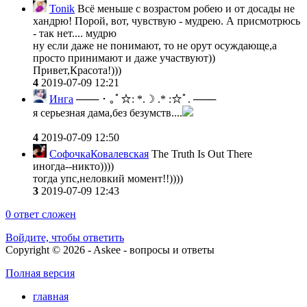
Tonik
Всё меньше с возрастом робею и от досады не
хандрю! Порой, вот, чувствую - мудрею. А присмотрюсь
- так нет.... мудрю
ну если даже не понимают, то не орут осуждающе,а
просто принимают и даже участвуют))
Привет,Красота!)))
4
2019-07-09 12:21
Инга
─── ･ ｡ﾟ☆: *.☽ .* :☆ﾟ. ───
я серьезная дама,без безумств....
4
2019-07-09 12:50
СофочкаКовалевская
The Truth Is Out There
иногда--никто))))
тогда упс,неловкий момент!!))))
3
2019-07-09 12:43
0
ответ сложен
Войдите, чтобы ответить
Copyright © 2026 - Askee - вопросы и ответы
Полная версия
главная