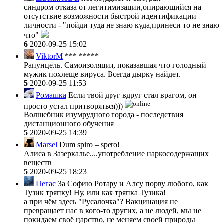
синдром отказа от легитимизации,опирающийся на
отсутствие возможности быстрой идентификации
личности - "пойди туда не знаю куда,принеси то не знаю
что"
6
2020-09-25 15:02
ViktorM
*** *****
Рапунцель. Самоизоляция, показавшая что голодный
мужик похлеще вируса. Всегда дырку найдет.
5
2020-09-25 11:53
Ромашка
Если твой друг вдруг стал врагом, он
просто устал притворяться)))
Волшебник изумрудного города - последствия
дистанционного обучения
5
2020-09-25 14:39
Marsel
Dum spiro – spero!
Алиса в Зазеркалье....употребление наркосодержащих
веществ
5
2020-09-25 18:23
Пегас
За Софию Ротару и Алсу порву любого, как
Тузик тряпку! Ну, или как тряпка Тузика!
а при чём здесь "Русалочка"? Вакцинация не
превращает нас в кого-то других, а не людей, мы не
покидаем своё царство, не меняем своей природы