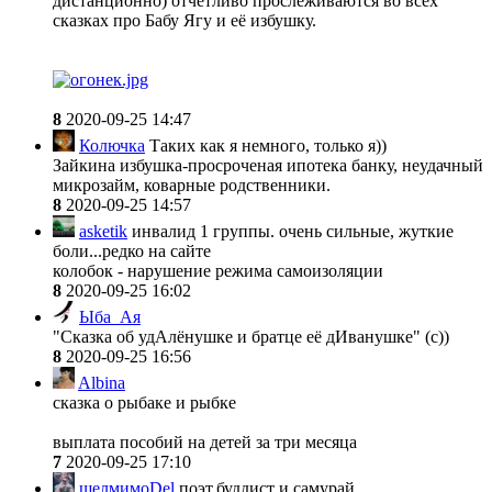
дистанционно) отчётливо прослеживаются во всех
сказках про Бабу Ягу и её избушку.
8
2020-09-25 14:47
Колючка
Таких как я немного, только я))
Зайкина избушка-просроченая ипотека банку, неудачный
микрозайм, коварные родственники.
8
2020-09-25 14:57
asketik
инвалид 1 группы. очень сильные, жуткие
боли...редко на сайте
колобок - нарушение режима самоизоляции
8
2020-09-25 16:02
Ыба_Ая
"Сказка об удАлёнушке и братце её дИванушке" (с))
8
2020-09-25 16:56
Albina
сказка о рыбаке и рыбке
выплата пособий на детей за три месяца
7
2020-09-25 17:10
шелмимоDel
поэт,буддист и самурай