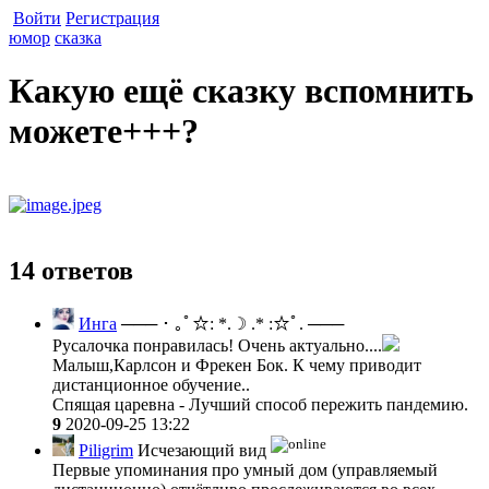
Войти
Регистрация
юмор
сказка
Какую ещё сказку вспомнить
можете+++?
14 ответов
Инга
─── ･ ｡ﾟ☆: *.☽ .* :☆ﾟ. ───
Русалочка понравилась! Очень актуально....
Малыш,Карлсон и Фрекен Бок. К чему приводит
дистанционное обучение..
Спящая царевна - Лучший способ пережить пандемию.
9
2020-09-25 13:22
Piligrim
Исчезающий вид
Первые упоминания про умный дом (управляемый