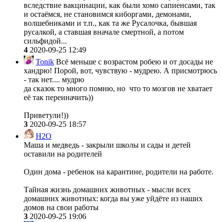
вследствие вакцинации, как были хомо сапиенсами, так
и остаёмся, не становимся киборгами, демонами,
волшебниками и т.п., как та же Русалочка, бывшая
русалкой, а ставшая вначале смертной, а потом
сильфидой...
4
2020-09-25 12:49
Tonik
Всё меньше с возрастом робею и от досады не
хандрю! Порой, вот, чувствую - мудрею. А присмотрюсь
- так нет.... мудрю
да сказок то много помню, но что то мозгов не хватает
её так переиначить))
Приветули!))
3
2020-09-25 18:57
H2O
Маша и медведь - закрыли школы и сады и детей
оставили на родителей
Один дома - ребенок на карантине, родители на работе.
Тайная жизнь домашних животных - мысли всех
домашних животных: когда вы уже уйдёте из наших
домов на свои работы
3
2020-09-25 19:06