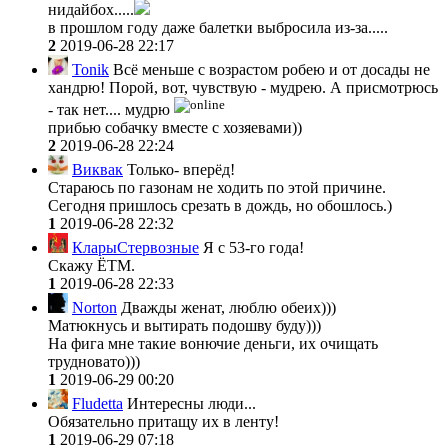
нидайбох.....
в прошлом году даже балетки выбросила из-за.....
2
2019-06-28 22:17
Tonik
Всё меньше с возрастом робею и от досады не
хандрю! Порой, вот, чувствую - мудрею. А присмотрюсь
- так нет.... мудрю
прибью собачку вместе с хозяевами))
2
2019-06-28 22:24
Виквак
Только- вперёд!
Стараюсь по газонам не ходить по этой причине.
Сегодня пришлось срезать в дождь, но обошлось.)
1
2019-06-28 22:32
КларыСтервозные
Я с 53-го года!
Скажу ЁТМ.
1
2019-06-28 22:33
Norton
Дважды женат, люблю обеих)))
Матюкнусь и вытирать подошву буду)))
На фига мне такие вонючие деньги, их очищать
трудновато)))
1
2019-06-29 00:20
Fludetta
Интересны люди...
Обязательно притащу их в ленту!
1
2019-06-29 07:18