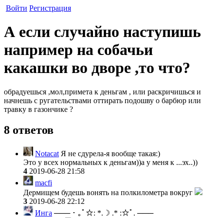
Войти
Регистрация
А если случайно наступишь
например на собачьи
какашки во дворе ,то что?
обрадуешься ,мол,примета к деньгам , или раскричишься и
начнешь с ругательствами оттирать подошву о барбюр или
травку в газончике ?
8 ответов
Notacat
Я не сдурела-я вообще такая:)
Это у всех нормальных к деньгам))а у меня к ...эх..))
4
2019-06-28 21:58
macfi
Дермищем будешь вонять на полкилометра вокруг
3
2019-06-28 22:12
Инга
─── ･ ｡ﾟ☆: *.☽ .* :☆ﾟ. ───