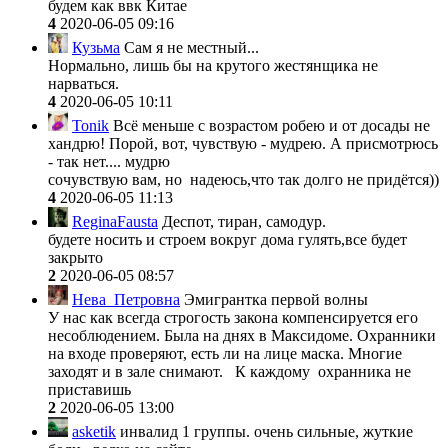
будем как ввк Китае
4
2020-06-05 09:16
Кузьма
Сам я не местный...
Нормально, лишь бы на крутого жестянщика не
нарваться.
4
2020-06-05 10:11
Tonik
Всё меньше с возрастом робею и от досады не
хандрю! Порой, вот, чувствую - мудрею. А присмотрюсь
- так нет.... мудрю
сочувствую вам, но надеюсь,что так долго не придётся))
4
2020-06-05 11:13
ReginaFausta
Деспот, тиран, самодур.
будете носить и строем вокруг дома гулять,все будет
закрыто
2
2020-06-05 08:57
Нева_Петровна
Эмигрантка первой волны
У нас как всегда строгость закона компенсируется его
несоблюдением. Была на днях в Максидоме. Охранники
на входе проверяют, есть ли на лице маска. Многие
заходят и в зале снимают. К каждому охранника не
приставишь
2
2020-06-05 13:00
asketik
инвалид 1 группы. очень сильные, жуткие