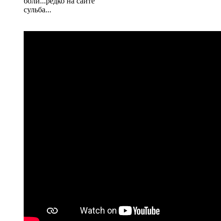
боли...редко на сайте
сульба...