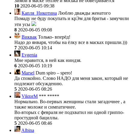
Зимой в маске теплее и моська не обветривается
10
2020-06-05 09:38
Капля_Никотина
Люблю дважды женатого
Помаду не буду покупать и крЭм для бритья - замучили
эти усы
8
2020-06-05 09:08
Виквак
Только- вперёд!
Надо до января, чтобы на ёлку все в масках пришли.)))
7
2020-06-05 10:14
Evgenia
Мне нравится, в ней как ниндзя.
6
2020-06-05 10:19
Marsel
Dum spiro – spero!
Да спокойно. Слово НАДО для меня закон, который не
подлежит обсуждению.
5
2020-06-05 08:26
ViktorM
*** *****
Нормально. Во-первых женщины стали загадочнее , а
также моложе и симпатичнее.
Во-вторых с февраля не подхватил ни одной гриппо-
простудной бациллы.
5
2020-06-05 08:46
Albina