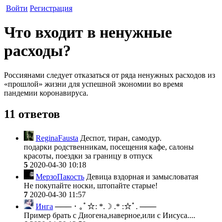
Войти
Регистрация
Что входит в ненужные
расходы?
Россиянами следует отказаться от ряда ненужных расходов из
«прошлой» жизни для успешной экономии во время
пандемии коронавируса.
11 ответов
ReginaFausta
Деспот, тиран, самодур.
подарки родственникам, посещения кафе, салоны
красоты, поездки за границу в отпуск
5
2020-04-30 10:18
МерзоПакость
Девица вздорная и замысловатая
Не покупайте носки, штопайте старые!
7
2020-04-30 11:57
Инга
─── ･ ｡ﾟ☆: *.☽ .* :☆ﾟ. ───
Пример брать с Диогена,наверное,или с Иисуса....