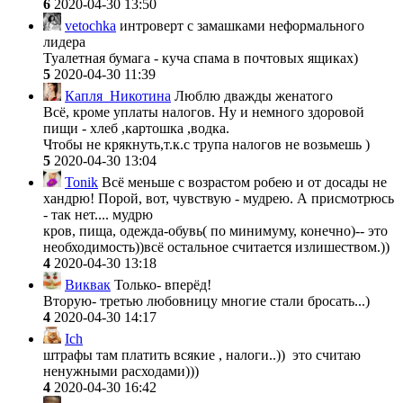
6
2020-04-30 13:50
vetochka
интроверт с замашками неформального
лидера
Туалетная бумага - куча спама в почтовых ящиках)
5
2020-04-30 11:39
Капля_Никотина
Люблю дважды женатого
Всё, кроме уплаты налогов. Ну и немного здоровой
пищи - хлеб ,картошка ,водка.
Чтобы не крякнуть,т.к.с трупа налогов не возьмешь )
5
2020-04-30 13:04
Tonik
Всё меньше с возрастом робею и от досады не
хандрю! Порой, вот, чувствую - мудрею. А присмотрюсь
- так нет.... мудрю
кров, пища, одежда-обувь( по минимуму, конечно)-- это
необходимость))всё остальное считается излишеством.))
4
2020-04-30 13:18
Виквак
Только- вперёд!
Вторую- третью любовницу многие стали бросать...)
4
2020-04-30 14:17
Ich
штрафы там платить всякие , налоги..)) это считаю
ненужными расходами)))
4
2020-04-30 16:42