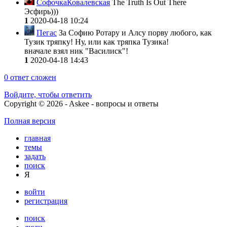
СофочкаКовалевская
The Truth Is Out There
Эсфирь)))
1
2020-04-18 10:24
Пегас
За Софию Ротару и Алсу порву любого, как
Тузик тряпку! Ну, или как тряпка Тузика!
вначале взял ник "Василиск"!
1
2020-04-18 14:43
0
ответ сложен
Войдите, чтобы ответить
Copyright © 2026 - Askee - вопросы и ответы
Полная версия
главная
темы
задать
поиск
Я
войти
регистрация
поиск