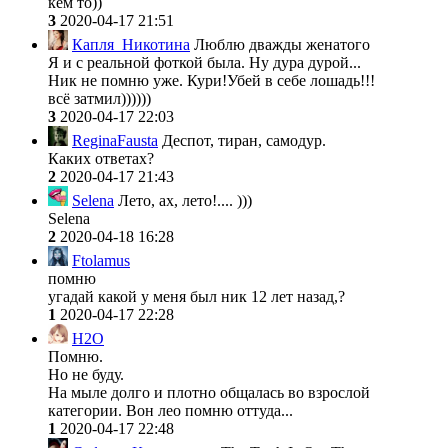
кем то))
3
2020-04-17 21:51
Капля_Никотина
Люблю дважды женатого
Я и с реальной фоткой была. Ну дура дурой...
Ник не помню уже. Кури!Убей в себе лошадь!!!
всё затмил))))))
3
2020-04-17 22:03
ReginaFausta
Деспот, тиран, самодур.
Каких ответах?
2
2020-04-17 21:43
Selena
Лето, ах, лето!.... )))
Selena
2
2020-04-18 16:28
Ftolamus
помню
угадай какой у меня был ник 12 лет назад,?
1
2020-04-17 22:28
H2O
Помню.
Но не буду.
На мыле долго и плотно общалась во взрослой
категории. Вон лео помню оттуда...
1
2020-04-17 22:48