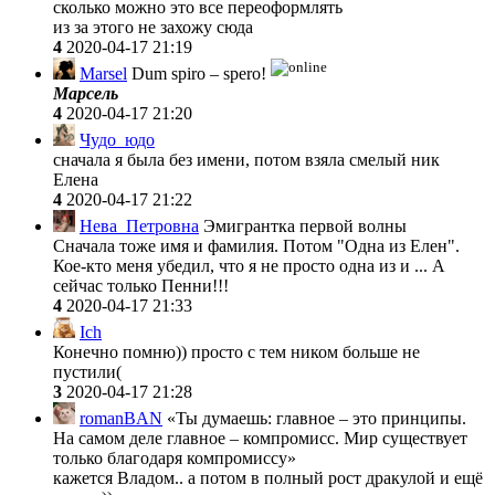
сколько можно это все переоформлять
из за этого не захожу сюда
4
2020-04-17 21:19
Marsel
Dum spiro – spero!
Марсель
4
2020-04-17 21:20
Чудо_юдо
сначала я была без имени, потом взяла смелый ник
Елена
4
2020-04-17 21:22
Нева_Петровна
Эмигрантка первой волны
Сначала тоже имя и фамилия. Потом "Одна из Елен".
Кое-кто меня убедил, что я не просто одна из и ... А
сейчас только Пенни!!!
4
2020-04-17 21:33
Ich
Конечно помню)) просто с тем ником больше не
пустили(
3
2020-04-17 21:28
romanBAN
«Ты думаешь: главное – это принципы.
На самом деле главное – компромисс. Мир существует
только благодаря компромиссу»
кажется Владом.. а потом в полный рост дракулой и ещё