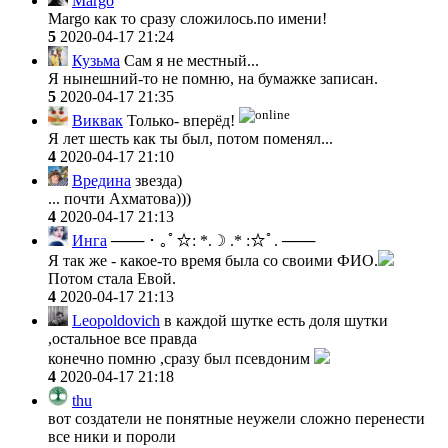
Margo
Margo как то сразу сложилось.по имени!
5
2020-04-17 21:24
Кузьма
Сам я не местный...
Я нынешний-то не помню, на бумажке записан.
5
2020-04-17 21:35
Виквак
Только- вперёд!
Я лет шесть как ты был, потом поменял...
4
2020-04-17 21:10
Вредина
звезда)
... почти Ахматова)))
4
2020-04-17 21:13
Инга
─── ･ ｡ﾟ☆: *.☽ .* :☆ﾟ. ───
Я так же - какое-то время была со своими ФИО.
Потом стала Евой.
4
2020-04-17 21:13
Leopoldovich
в каждой шутке есть доля шутки
,остальное все правда
конечно помню ,сразу был псевдоним
4
2020-04-17 21:18
thu
вот создатели не понятные неужели сложно перенести
все ники и пороли