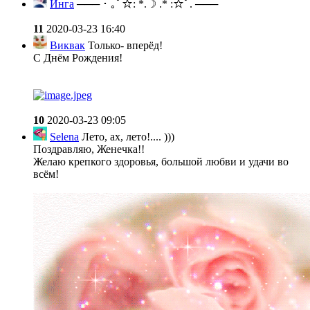
Инга
─── ･ ｡ﾟ☆: *.☽ .* :☆ﾟ. ───
11
2020-03-23 16:40
Виквак
Только- вперёд!
С Днём Рождения!
10
2020-03-23 09:05
Selena
Лето, ах, лето!.... )))
Поздравляю, Женечка!!
Желаю крепкого здоровья, большой любви и удачи во
всём!