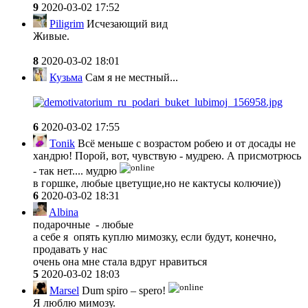
9
2020-03-02 17:52
Piligrim
Исчезающий вид
Живые.
8
2020-03-02 18:01
Кузьма
Сам я не местный...
6
2020-03-02 17:55
Tonik
Всё меньше с возрастом робею и от досады не
хандрю! Порой, вот, чувствую - мудрею. А присмотрюсь
- так нет.... мудрю
в горшке, любые цветущие,но не кактусы колючие))
6
2020-03-02 18:31
Albina
подарочные - любые
а себе я опять куплю мимозку, если будут, конечно,
продавать у нас
очень она мне стала вдруг нравиться
5
2020-03-02 18:03
Marsel
Dum spiro – spero!
Я люблю мимозу.