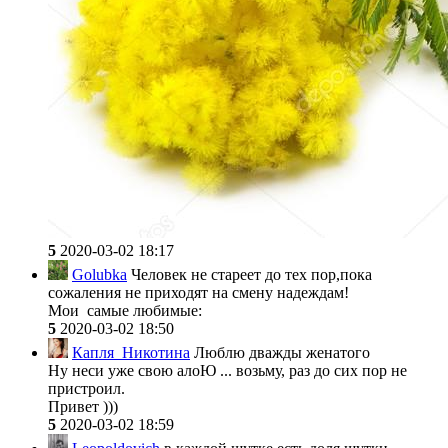
5
2020-03-02 18:17
Golubka
Человек не стареет до тех пор,пока
сожаления не приходят на смену надеждам!
Мои самые любимые:
5
2020-03-02 18:50
Капля_Никотина
Люблю дважды женатого
Ну неси уже свою алоЮ ... возьму, раз до сих пор не
пристроил.
Привет )))
5
2020-03-02 18:59