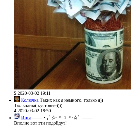
5
2020-03-02 19:11
Колючка
Таких как я немного, только я))
Тюльпаны( кустовые))))
4
2020-03-02 18:50
Инга
─── ･ ｡ﾟ☆: *.☽ .* :☆ﾟ. ───
Вполне вот эти подойдут!