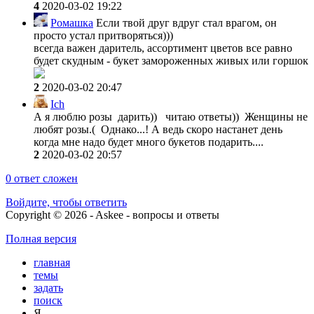
4
2020-03-02 19:22
Ромашка
Если твой друг вдруг стал врагом, он
просто устал притворяться)))
всегда важен даритель, ассортимент цветов все равно
будет скудным - букет замороженных живых или горшок
2
2020-03-02 20:47
Ich
А я люблю розы дарить)) читаю ответы)) Женщины не
любят розы.( Однако...! А ведь скоро настанет день
когда мне надо будет много букетов подарить....
2
2020-03-02 20:57
0
ответ сложен
Войдите, чтобы ответить
Copyright © 2026 - Askee - вопросы и ответы
Полная версия
главная
темы
задать
поиск
Я