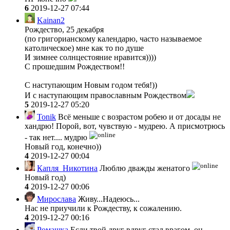
6
2019-12-27 07:44
Kainan2
Рождество, 25 декабря
(по григорианскому календарю, часто называемое
католическое) мне как то по душе
И зимнее солнцестояние нравится))))
С прошедшим Рождеством!!
С наступающим Новым годом тебя!))
И с наступающим православным Рождеством
5
2019-12-27 05:20
Tonik
Всё меньше с возрастом робею и от досады не
хандрю! Порой, вот, чувствую - мудрею. А присмотрюсь
- так нет.... мудрю
Новый год, конечно))
4
2019-12-27 00:04
Капля_Никотина
Люблю дважды женатого
Новый год)
4
2019-12-27 00:06
Мирослава
Живу...Надеюсь...
Нас не приучили к Рождеству, к сожалению.
4
2019-12-27 00:16
Ромашка
Если твой друг вдруг стал врагом, он