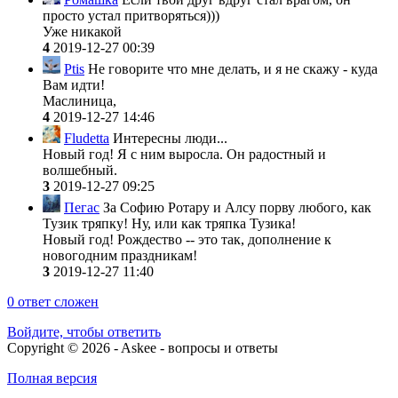
просто устал притворяться)))
Уже никакой
4
2019-12-27 00:39
Ptis
Не говорите что мне делать, и я не скажу - куда
Вам идти!
Маслиница
,
4
2019-12-27 14:46
Fludetta
Интересны люди...
Новый год! Я с ним выросла. Он радостный и
волшебный.
3
2019-12-27 09:25
Пегас
За Софию Ротару и Алсу порву любого, как
Тузик тряпку! Ну, или как тряпка Тузика!
Новый год! Рождество -- это так, дополнение к
новогодним праздникам!
3
2019-12-27 11:40
0
ответ сложен
Войдите, чтобы ответить
Copyright © 2026 - Askee - вопросы и ответы
Полная версия