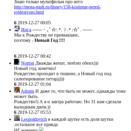
Знаю только мультфильм про него
http://mega-mult.ru/disney/158-koshmar-pered-
rojdestvom.html
6
2019-12-27 00:05
Инга
─── ･ ｡ﾟ☆: *.☽ .* :☆ﾟ. ───
Мы к Рождеству не привыкшие,
поэтому -
Новый Год !!!!
6
2019-12-27 00:42
Norton
Дважды женат, люблю обеих)))
Новый год, конечно!
Рождество проходит в тишине, а Новый год под
салютирование петард)))
6
2019-12-27 01:04
Adonis
И даже то, что быть не может..однажды тоже
может быть.
Рождество!) А я и завтра работаю. Но 31 нам сделали
выходным днем.))
6
2019-12-27 05:53
Leopoldovich
в каждой шутке есть доля шутки
,остальное все правда
НГ конечно