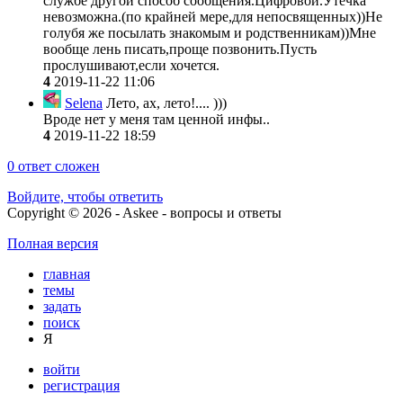
службе другой способ сообщения.Цифровой.Утечка
невозможна.(по крайней мере,для непосвященных))Не
голубя же посылать знакомым и родственникам))Мне
вообще лень писать,проще позвонить.Пусть
прослушивают,если хочется.
4
2019-11-22 11:06
Selena
Лето, ах, лето!.... )))
Вроде нет у меня там ценной инфы..
4
2019-11-22 18:59
0
ответ сложен
Войдите, чтобы ответить
Copyright © 2026 - Askee - вопросы и ответы
Полная версия
главная
темы
задать
поиск
Я
войти
регистрация