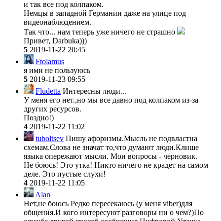
и так все под колпаком.
Немцы в западной Германии даже на улице под
видеонаблюдением.
Так что... нам теперь уже ничего не страшно
Привет, Darbuka)))
5
2019-11-22 20:45
Ftolamus
я ими не пользуюсь
5
2019-11-23 09:55
Fludetta
Интересны люди...
У меня его нет.,но мы все давно под колпаком из-за
других ресурсов.
Поздно!)
4
2019-11-22 11:02
tuboltsev
Пишу афоризмы.Мысль не подвластна
схемам.Слова не значат то,что думают люди.Клише
языка опережают мысли. Мои вопросы - черновик.
Не боюсь! Это утка! Никто ничего не крадет на самом
деле. Это пустые слухи!
4
2019-11-22 11:05
Alan
Нет,не боюсь Редко пересекаюсь (у меня viber)для
общения.И кого интересуют разговоры ни о чем?)По