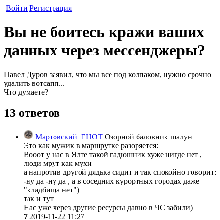
Войти
Регистрация
Вы не боитесь кражи ваших
данных через мессенджеры?
Павел Дуров заявил, что мы все под колпаком, нужно срочно
удалить вотсапп...
Что думаете?
13 ответов
Мартовский_ЕНОТ
Озорной баловник-шалун
Это как мужик в маршрутке разоряется:
Вооот у нас в Ялте такой гадюшник хуже нигде нет ,
люди мрут как мухи
а напротив другой дядька сидит и так спокойно говорит:
-ну да -ну да , а в соседних курортных городах даже
"кладбища нет")
так и тут
Нас уже через другие ресурсы давно в ЧС забили)
7
2019-11-22 11:27