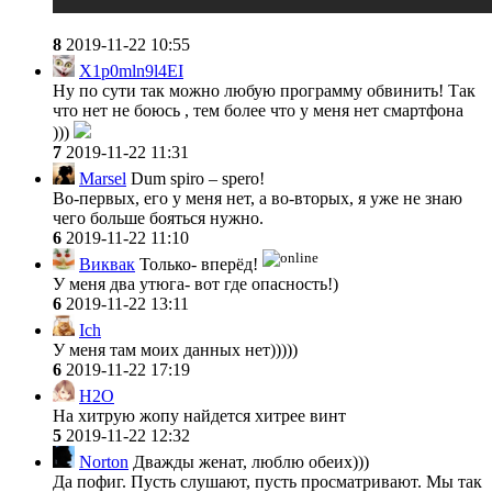
8
2019-11-22 10:55
X1p0mln9l4EI
Ну по сути так можно любую программу обвинить! Так
что нет не боюсь , тем более что у меня нет смартфона
)))
7
2019-11-22 11:31
Marsel
Dum spiro – spero!
Во-первых, его у меня нет, а во-вторых, я уже не знаю
чего больше бояться нужно.
6
2019-11-22 11:10
Виквак
Только- вперёд!
У меня два утюга- вот где опасность!)
6
2019-11-22 13:11
Ich
У меня там моих данных нет)))))
6
2019-11-22 17:19
H2O
На хитрую жопу найдется хитрее винт
5
2019-11-22 12:32
Norton
Дважды женат, люблю обеих)))
Да пофиг. Пусть слушают, пусть просматривают. Мы так