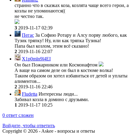
странно что в сказках коза, козлята чаще всего герои, а
козлы не упоминаются((
не честно так.
3
2019-11-17 02:39
Пегас
За Софию Ротару и Алсу порву любого, как
Тузик тряпку! Ну, или как тряпка Тузика!
Папа был козлом, этим всё сказано!
2
2019-11-16 22:07
X1p0mln9l4EI
Он был Пожарником или Космонафтом
А ваще на самом деле он был в костюме волка!
Таким образом он хотел избавиться от детей и уплаты
алиментов...
2
2019-11-16 22:46
Fludetta
Интересны люди...
Забивал козла в домино с друзьями.
1
2019-11-17 10:25
0
ответ сложен
Войдите, чтобы ответить
Copyright © 2026 - Askee - вопросы и ответы