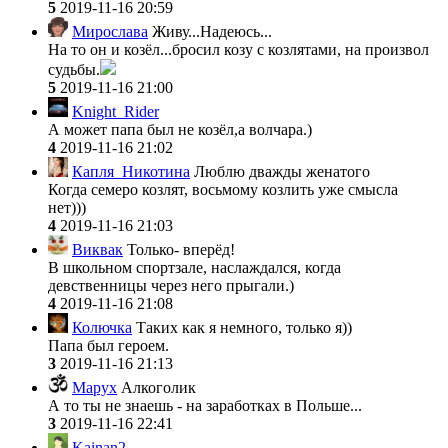
5
2019-11-16 20:59
Мирослава
Живу...Надеюсь...
На то он и козёл...бросил козу с козлятами, на произвол
судьбы.
5
2019-11-16 21:00
Knight_Rider
А может папа был не козёл,а волчара.)
4
2019-11-16 21:02
Капля_Никотина
Люблю дважды женатого
Когда семеро козлят, восьмому козлить уже смысла
нет)))
4
2019-11-16 21:03
Виквак
Только- вперёд!
В школьном спортзале, наслаждался, когда
девственницы через него прыгали.)
4
2019-11-16 21:08
Колючка
Таких как я немного, только я))
Папа был героем.
3
2019-11-16 21:13
Mapyx
Алкоголик
А то ты не знаешь - на заработках в Польше...
3
2019-11-16 22:41
Kainan2