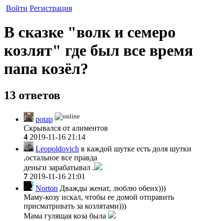
Войти
Регистрация
В сказке "волк и семеро
козлят" где был все время
папа козёл?
13 ответов
potap
Скрывался от алиментов
4
2019-11-16 21:14
Leopoldovich
в каждой шутке есть доля шутки
,остальное все правда
деньги зарабатывал .
7
2019-11-16 21:01
Norton
Дважды женат, люблю обеих)))
Маму-козу искал, чтобы ее домой отправить
присматривать за козлятами)))
Мама гулящая коза была