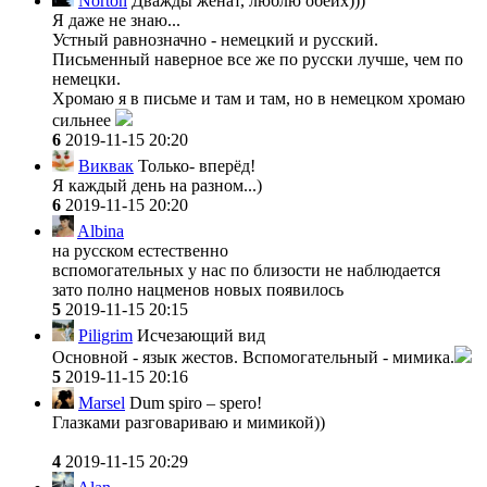
Norton
Дважды женат, люблю обеих)))
Я даже не знаю...
Устный равнозначно - немецкий и русский.
Письменный наверное все же по русски лучше, чем по
немецки.
Хромаю я в письме и там и там, но в немецком хромаю
сильнее
6
2019-11-15 20:20
Виквак
Только- вперёд!
Я каждый день на разном...)
6
2019-11-15 20:20
Albina
на русском естественно
вспомогательных у нас по близости не наблюдается
зато полно нацменов новых появилось
5
2019-11-15 20:15
Piligrim
Исчезающий вид
Основной - язык жестов. Вспомогательный - мимика.
5
2019-11-15 20:16
Marsel
Dum spiro – spero!
Глазками разговариваю и мимикой))
4
2019-11-15 20:29