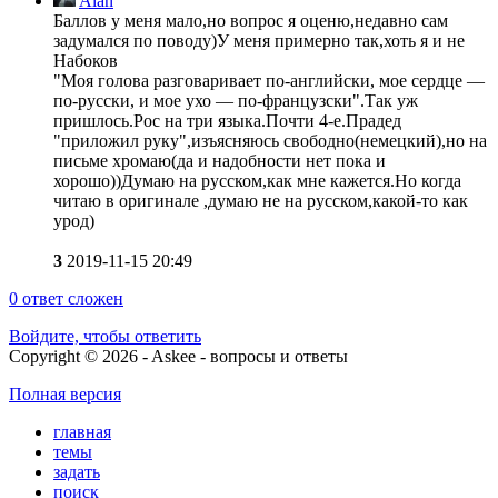
Alan
Баллов у меня мало,но вопрос я оценю,недавно сам
задумался по поводу)У меня примерно так,хоть я и не
Набоков
"Моя голова разговаривает по-английски, мое сердце —
по-русски, и мое ухо — по-французски".Так уж
пришлось.Рос на три языка.Почти 4-е.Прадед
"приложил руку",изъясняюсь свободно(немецкий),но на
письме хромаю(да и надобности нет пока и
хорошо))Думаю на русском,как мне кажется.Но когда
читаю в оригинале ,думаю не на русском,какой-то как
урод)
3
2019-11-15 20:49
0
ответ сложен
Войдите, чтобы ответить
Copyright © 2026 - Askee - вопросы и ответы
Полная версия
главная
темы
задать
поиск