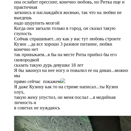
она ослабит прессинг, конечно любовь, но Ритка еще и
практичная
заткнись и наслаждайся жизнью, так что на любви не
выедешь
надо шурупить мозгой
Когда они заехали только в город, он сказал такую
глупость
Собчак спрашивает...ну как у вас тут любовь строите
Кузин ...да все хорошо 3 разовое питание, любви
конечно нет
так привыкаем...я бы на месте Риты прибил бы его
сковородкой
сказать такую дурь девушке 18 лет
Я бы закинул на нее ногу и повалил ее на диван...можно
мы
прямо сейчас покажем
Я даже Кузину как то на стриме написал...ты Кузин
олух,
такую жену упустил, он меня послал ...я медийная
личность и
в советах не нуждаюсь