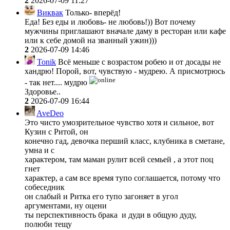
2
2026-07-09 11:27
Виквак
Только- вперёд!
Еда! Без еды и любовь- не любовь!)) Вот почему
мужчины приглашают вначале даму в ресторан или кафе
или к себе домой на званный ужин)))
2
2026-07-09 14:46
Tonik
Всё меньше с возрастом робею и от досады не
хандрю! Порой, вот, чувствую - мудрею. А присмотрюсь
- так нет.... мудрю
Здоровье..
2
2026-07-09 16:44
AveDeo
Это чисто умозрительное чувство хотя и сильное, вот
Кузин с Ритой, он
конечно гад, девочка перший класс, клубника в сметане,
умна и с
характером, там маман рулит всей семьей , а этот поц
гнет
характер, а сам все время тупо соглашается, потому что
собеседник
он слабый и Ритка его тупо загоняет в угол
аргументами, ну оцени
ты перспективность брака и дуди в общую дуду,
полюби тещу