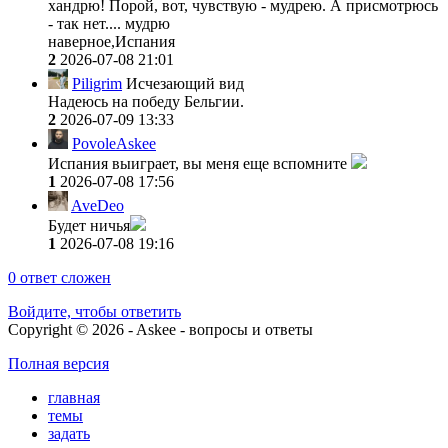
хандрю! Порой, вот, чувствую - мудрею. А присмотрюсь
- так нет.... мудрю
наверное,Испания
2
2026-07-08 21:01
Piligrim
Исчезающий вид
Надеюсь на победу Бельгии.
2
2026-07-09 13:33
PovoleAskee
Испания выиграет, вы меня еще вспомните
1
2026-07-08 17:56
AveDeo
Будет ничья
1
2026-07-08 19:16
0
ответ сложен
Войдите, чтобы ответить
Copyright © 2026 - Askee - вопросы и ответы
Полная версия
главная
темы
задать