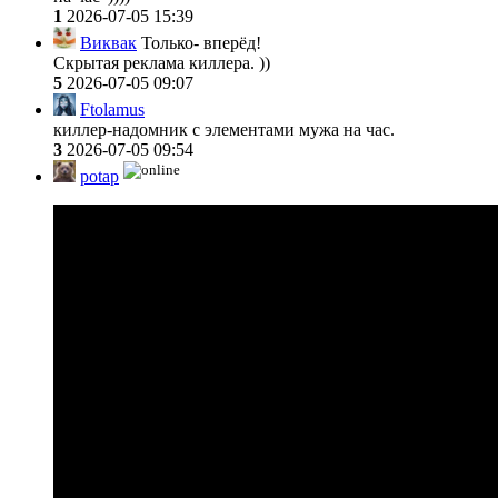
1
2026-07-05 15:39
Виквак
Только- вперёд!
Скрытая реклама киллера. ))
5
2026-07-05 09:07
Ftolamus
киллер-надомник с элементами мужа на час.
3
2026-07-05 09:54
potap