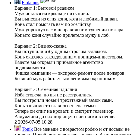
Ftolamus
Вариант 1: Бытовой реализм
Муж остался на крыльце пить пиво.
Вы вынесли из огня коня, кота и любимый диван.
Конь стал помогать вам по хозяйству.
Муж упрекнул вас в неправильном тушении пожара.
Копыто коня случайно прилетело мужу в лоб.
Вариант 2: Бизнес-сказка
Вы потушили избу одним строгим взглядом.
Конь оказался заколдованным принцем-инвестором.
Вместе вы открыли прибыльное агентство
недвижимости.
Фишка компании — экспресс-ремонт после пожаров.
Бывший муж работает там ленивым охранником.
Вариант 3: Семейная идиллия
Изба сгорела, но вы не расстроились.
Вы построили новый трехэтажный замок сами.
Конь занял место главного члена семьи.
Теперь он спит на кровати и смотрит телевизор.
А мужчина до сих пор ищет свои носки в пепле.
2
2026-07-05 10:28
Tonik
Всё меньше с возрастом робею и от досады не
хандрю! Порой, вот, чувствую - мудрею. А присмотрюсь