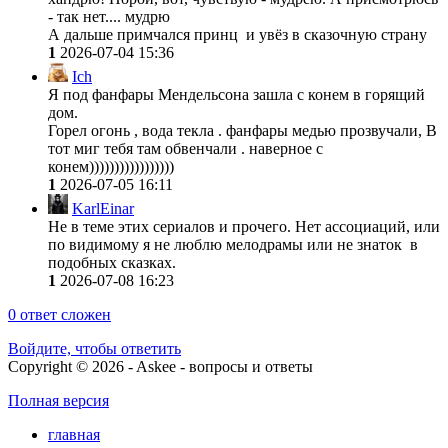
- так нет.... мудрю
А дальше примчался принц и увёз в сказочную страну
1
2026-07-04 15:36
Ich
Я под фанфары Мендельсона зашла с конем в горящий
дом.
Горел огонь , вода текла . фанфары медью прозвучали, В
тот миг тебя там обвенчали . наверное с
конем)))))))))))))))))
1
2026-07-05 16:11
KarlEinar
Не в теме этих сериалов и прочего. Нет ассоциаций, или
по видимому я не люблю мелодрамы или не знаток в
подобных сказках.
1
2026-07-08 16:23
0
ответ сложен
Войдите, чтобы ответить
Copyright © 2026 - Askee - вопросы и ответы
Полная версия
главная