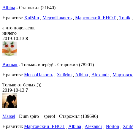
Albina
-
Старожил (21640)
Нравитcя:
XniMm
,
МерзоПакость
,
Мартовский_ЕНОТ
,
Tonik
а что поделаешь
ничего
2019-10-13
8
Виквак
-
Только- вперёд!
-
Старожил (78201)
Нравитcя:
МерзоПакость
,
XniMm
,
Albina
,
Alexandr
,
Мартовс
Только от белых.)))
2019-10-13
7
Marsel
-
Dum spiro – spero!
-
Старожил (139696)
Нравитcя:
Мартовский_ЕНОТ
,
Albina
,
Alexandr
,
Norton
,
Xni