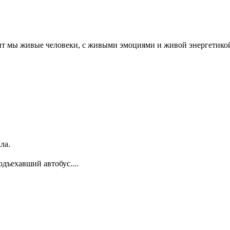
ачит мы живые человеки, с живыми эмоциями и живой энергетико
ла.
одъехавший автобус....