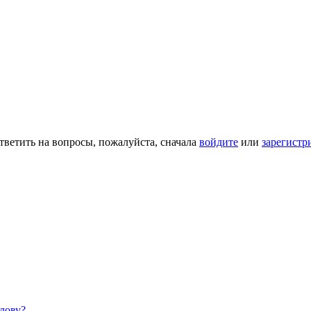
тветить на вопросы, пожалуйста, сначала
войдите
или
зарегистр
лову?