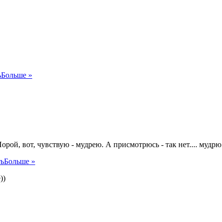
ь
Больше »
рой, вот, чувствую - мудрею. А присмотрюсь - так нет.... мудрю
ь
Больше »
))