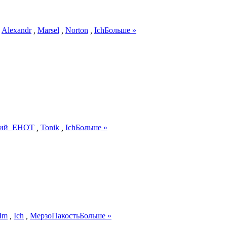
,
Alexandr
,
Marsel
,
Norton
,
Ich
Больше »
кий_ЕНОТ
,
Tonik
,
Ich
Больше »
Mm
,
Ich
,
МерзоПакость
Больше »