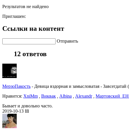
Результатов не найдено
Приглашен:
Ссылки на контент
Отправить
12 ответов
МерзоПакость
-
Девица вздорная и замысловатая
-
Завсегдатай 
Нравитcя:
XniMm
,
Виквак
,
Albina
,
Alexandr
,
Мартовский_Е
Бывает и довольно часто.
2019-10-13
11