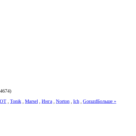
(4674)
НОТ
,
Tonik
,
Marsel
,
Инга
,
Norton
,
Ich
,
Gorazd
Больше »