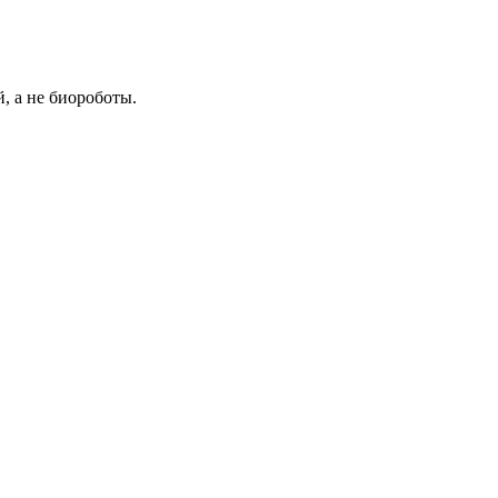
й, а не биороботы.