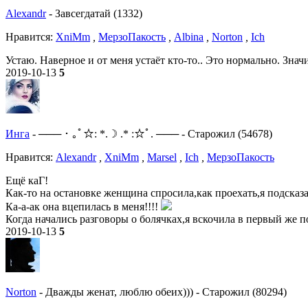
Alexandr
-
Завсегдатай (1332)
Нравитcя:
XniMm
,
МерзоПакость
,
Albina
,
Norton
,
Ich
Устаю. Наверное и от меня устаёт кто-то.. Это нормально. Зн
2019-10-13
5
Инга
-
─── ･ ｡ﾟ☆: *.☽ .* :☆ﾟ. ───
-
Старожил (54678)
Нравитcя:
Alexandr
,
XniMm
,
Marsel
,
Ich
,
МерзоПакость
Ещё каГ!
Как-то на остановке женщина спросила,как проехать,я подсказа
Ка-а-ак она вцепилась в меня!!!!
Когда начались разговоры о болячках,я вскочила в первый же п
2019-10-13
5
Norton
-
Дважды женат, люблю обеих)))
-
Старожил (80294)