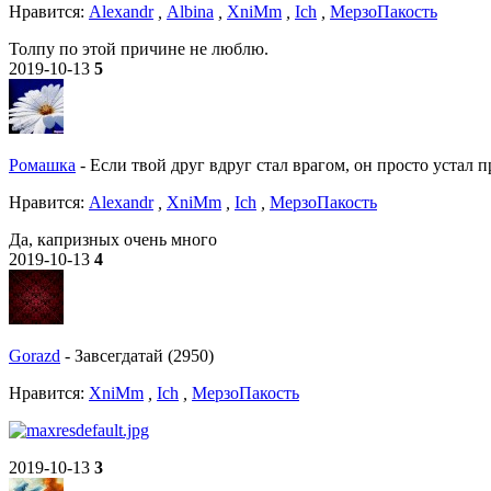
Нравитcя:
Alexandr
,
Albina
,
XniMm
,
Ich
,
МерзоПакость
Толпу по этой причине не люблю.
2019-10-13
5
Ромашка
-
Если твой друг вдруг стал врагом, он просто устал п
Нравитcя:
Alexandr
,
XniMm
,
Ich
,
МерзоПакость
Да, капризных очень много
2019-10-13
4
Gorazd
-
Завсегдатай (2950)
Нравитcя:
XniMm
,
Ich
,
МерзоПакость
2019-10-13
3