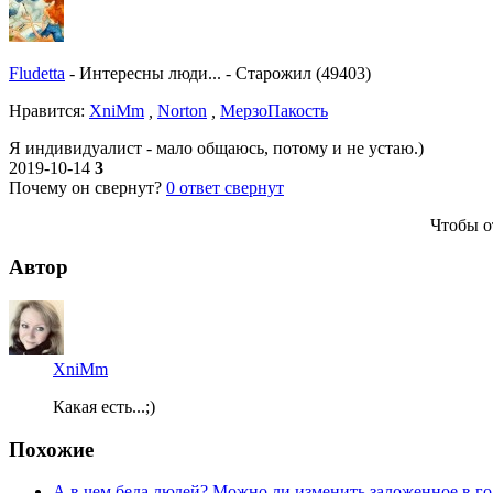
Fludetta
-
Интересны люди...
-
Старожил (49403)
Нравитcя:
XniMm
,
Norton
,
МерзоПакость
Я индивидуалист - мало общаюсь, потому и не устаю.)
2019-10-14
3
Почему он свернут?
0
ответ свернут
Чтобы о
Автор
XniMm
Какая есть...;)
Похожие
А в чем беда людей? Можно ли изменить заложенное в го