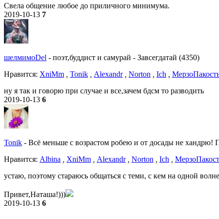
Свела общение любое до приличного минимума.
2019-10-13
7
шелмимоDel
-
поэт,буддист и самурай
-
Завсегдатай (4350)
Нравитcя:
XniMm
,
Tonik
,
Alexandr
,
Norton
,
Ich
,
МерзоПакост
ну я так и говорю при случае и все,зачем бдсм то разводить
2019-10-13
6
Tonik
-
Всё меньше с возрастом робею и от досады не хандрю! По
Нравитcя:
Albina
,
XniMm
,
Alexandr
,
Norton
,
Ich
,
МерзоПакост
устаю, поэтому стараюсь общаться с теми, с кем на одной волне
Привет,Наташа!)))
2019-10-13
6