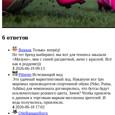
6 ответов
Виквак
Только- вперёд!
Не тот бренд выбирают, мы вот для тенниса заказали
«Мизуно», мне с синей расцветкой, жене с красной. Всё
как в роддоме)))
3
2026-06-19 09:13
Piligrim
Исчезающий вид
Это удачный маркетинговый ход. Накануне все три
мировых производителя спортивной обуви (Nike, Puma,
Adidas) для чемпионата договорились, что бутсы будут
исключительно розового цвета. Зачем? Чтобы привлечь
к данным к торговым маркам миллионы зрителей. И
ведь получилось, привлекли.
4
2026-06-18 17:02
ОбеВанькиНоги