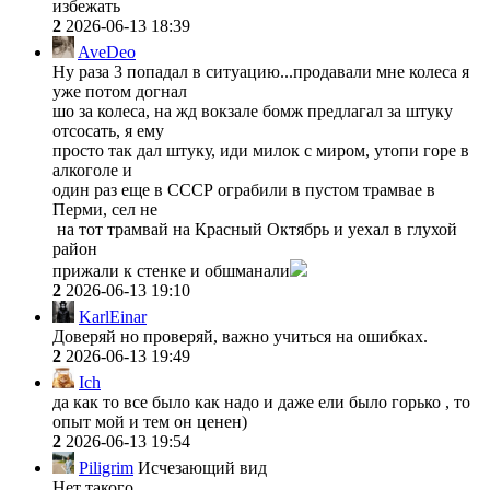
избежать
2
2026-06-13 18:39
AveDeo
Ну раза 3 попадал в ситуацию...продавали мне колеса я
уже потом догнал
шо за колеса, на жд вокзале бомж предлагал за штуку
отсосать, я ему
просто так дал штуку, иди милок с миром, утопи горе в
алкоголе и
один раз еще в СССР ограбили в пустом трамвае в
Перми, сел не
на тот трамвай на Красный Октябрь и уехал в глухой
район
прижали к стенке и обшманали
2
2026-06-13 19:10
KarlEinar
Доверяй но проверяй, важно учиться на ошибках.
2
2026-06-13 19:49
Ich
да как то все было как надо и даже ели было горько , то
опыт мой и тем он ценен)
2
2026-06-13 19:54
Piligrim
Исчезающий вид
Нет такого.