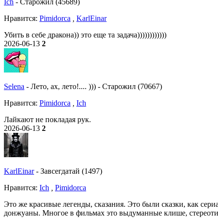
Ich
-
Старожил (45689)
Нравитcя:
Pimidorca
,
KarlEinar
Убить в себе дракона)) это еще та задача))))))))))))
2026-06-13
2
Selena
-
Лето, ах, лето!.... )))
-
Старожил (70667)
Нравитcя:
Pimidorca
,
Ich
Лайкают не покладая рук.
2026-06-13
2
KarlEinar
-
Завсегдатай (1497)
Нравитcя:
Ich
,
Pimidorca
Это же красивые легенды, сказания. Это были сказки, как сер
донжуаны. Многое в фильмах это выдуманные клише, стереоти