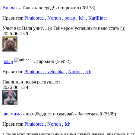
Виквак
-
Только- вперёд!
-
Старожил (78178)
Нравитcя:
Pimidorca
,
Norton
,
potap
,
Ich
,
KarlEinar
Учит вас Валя учит…))) Геймером успешным надо стать!)))
2026-06-13
5
potap
-
Старожил (56952)
Нравитcя:
Pimidorca
,
vetochka
,
Norton
,
Ich
Павлиньи перья распушают
2026-06-13
4
шелмимо
-
поэт,буддист и самурай
-
Завсегдатай (5599)
Нравитcя:
Pimidorca
,
Norton
,
Ich
в тырнетах,предварительные лайки ставят дамам, драконов и 