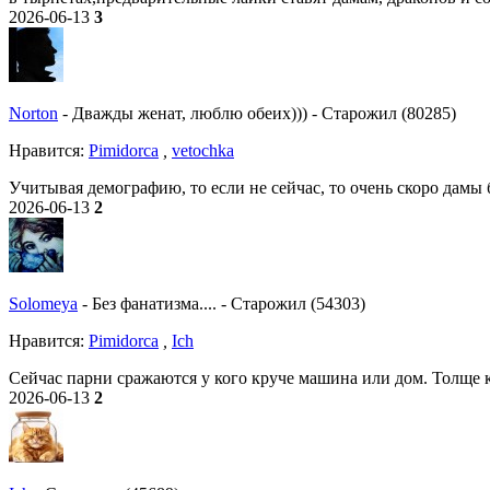
2026-06-13
3
Norton
-
Дважды женат, люблю обеих)))
-
Старожил (80285)
Нравитcя:
Pimidorca
,
vetochka
Учитывая демографию, то если не сейчас, то очень скоро дамы б
2026-06-13
2
Solomeya
-
Без фанатизма....
-
Старожил (54303)
Нравитcя:
Pimidorca
,
Ich
Сейчас парни сражаются у кого круче машина или дом. Толще 
2026-06-13
2