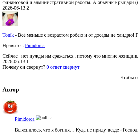
финансовой и административной работы. А обычные рыцари (в
2026-06-13
2
Tonik
-
Всё меньше с возрастом робею и от досады не хандрю! По
Нравитcя:
Pimidorca
Сейчас нет нужды им сражаться.. потому что многие женщины
2026-06-13
1
Почему он свернут?
0
ответ свернут
Чтобы о
Автор
Pimidorca
Выяснилось, что я богиня… Куда не приду, везде «Господ