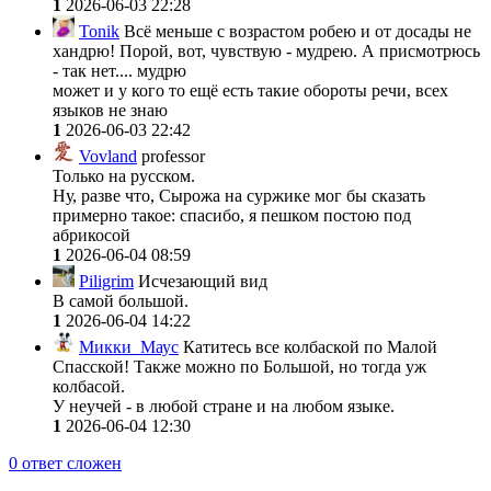
1
2026-06-03 22:28
Tonik
Всё меньше с возрастом робею и от досады не
хандрю! Порой, вот, чувствую - мудрею. А присмотрюсь
- так нет.... мудрю
может и у кого то ещё есть такие обороты речи, всех
языков не знаю
1
2026-06-03 22:42
Vovland
professor
Только на русском.
Ну, разве что, Сырожа на суржике мог бы сказать
примерно такое: спасибо, я пешком постою под
абрикосой
1
2026-06-04 08:59
Piligrim
Исчезающий вид
В самой большой.
1
2026-06-04 14:22
Микки_Маус
Катитесь все колбаской по Малой
Спасской! Также можно по Большой, но тогда уж
колбасой.
У неучей - в любой стране и на любом языке.
1
2026-06-04 12:30
0
ответ сложен