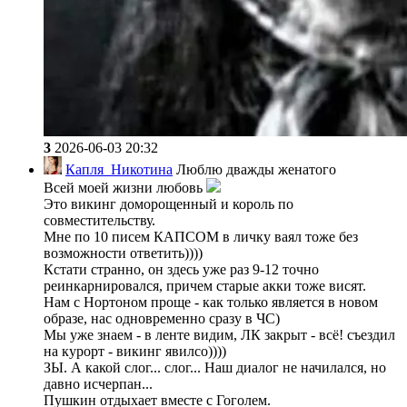
3
2026-06-03 20:32
Капля_Никотина
Люблю дважды женатого
Всей моей жизни любовь
Это викинг доморощенный и король по
совместительству.
Мне по 10 писем КАПСОМ в личку ваял тоже без
возможности ответить))))
Кстати странно, он здесь уже раз 9-12 точно
реинкарнировался, причем старые акки тоже висят.
Нам с Нортоном проще - как только является в новом
образе, нас одновременно сразу в ЧС)
Мы уже знаем - в ленте видим, ЛК закрыт - всё! съездил
на курорт - викинг явилсо))))
ЗЫ. А какой слог... слог... Наш диалог не начилался, но
давно исчерпан...
Пушкин отдыхает вместе с Гоголем.