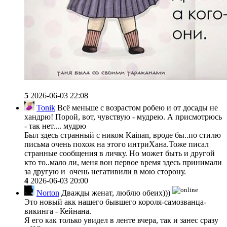
5
2026-06-03 22:08
Tonik
Всё меньше с возрастом робею и от досады не
хандрю! Порой, вот, чувствую - мудрею. А присмотрюсь
- так нет.... мудрю
Был здесь странный с ником Kainan, вроде бы..по стилю
письма очень похож на этого интриХана.Тоже писал
странные сообщения в личку. Но может быть и другой
кто то..мало ли, меня вон первое время здесь принимали
за другую и очень негативили в мою сторону.
4
2026-06-03 20:00
Norton
Дважды женат, люблю обеих)))
Это новый акк нашего бывшего короля-самозванца-
викинга - Кейнана.
Я его как только увидел в ленте вчера, так и занес сразу