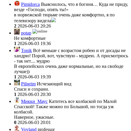
Pimidorca
Выяснилось, что я богиня… Куда не приду,
везде «Господи, опять ты!»
в норвежской тюрьме очень даже комфортно, я по
телевизору видела
2
2026-06-03 20:26
potap
Не комфортные
1
2026-06-03 19:36
Tonik
Всё меньше с возрастом робею и от досады не
хандрю! Порой, вот, чувствую - мудрею. А присмотрюсь
- так нет.... мудрю
В европейских очень даже нормальные, но на свободе
лучше))
1
2026-06-03 19:39
Piligrim
Исчезающий вид
Спаси и сохрани.
1
2026-06-03 20:30
Микки_Маус
Катитесь все колбаской по Малой
Спасской! Также можно по Большой, но тогда уж
колбасой.
Наверное, ужасные.
0
2026-06-03 20:01
Vovland
professor