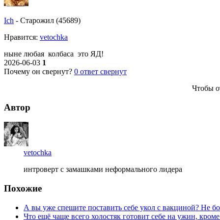
Ich
-
Старожил (45689)
Нравитcя:
vetochka
ныне любая колбаса это ЯД!
2026-06-03
1
Почему он свернут?
0
ответ свернут
Чтобы о
Автор
vetochka
интроверт с замашками неформального лидера
Похожие
А вы уже спешите поставить себе укол с вакциной? Не бо
Что ещё чаще всего холостяк готовит себе на ужин, кром