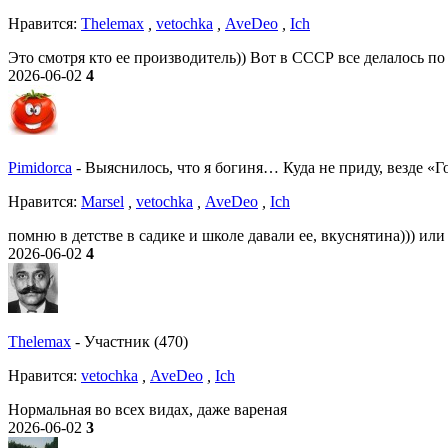
Нравитcя:
Thelemax
,
vetochka
,
AveDeo
,
Ich
Это смотря кто ее производитель)) Вот в СССР все делалось по
2026-06-02
4
Pimidorca
-
Выяснилось, что я богиня… Куда не приду, везде «Г
Нравитcя:
Marsel
,
vetochka
,
AveDeo
,
Ich
помню в детстве в садике и школе давали ее, вкуснятина))) ил
2026-06-02
4
Thelemax
-
Участник (470)
Нравитcя:
vetochka
,
AveDeo
,
Ich
Нормальная во всех видах, даже вареная
2026-06-02
3