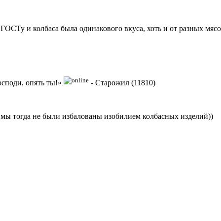
 ГОСТу и колбаса была одинакового вкуса, хоть и от разных мяс
осподи, опять ты!»
-
Старожил (11810)
и мы тогда не были избалованы изобилием колбасных изделий))