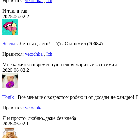
Нравитcя:
vetochka
,
Ich
И так, и так.
2026-06-02
2
Selena
-
Лето, ах, лето!.... )))
-
Старожил (70684)
Нравитcя:
vetochka
,
Ich
Мне кажется современную нельзя жарить из-за химии.
2026-06-02
2
Tonik
-
Всё меньше с возрастом робею и от досады не хандрю! По
Нравитcя:
vetochka
Я и просто люблю..даже без хлеба
2026-06-02
1