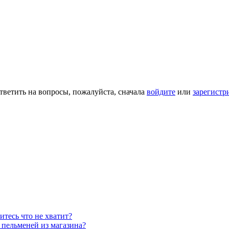
тветить на вопросы, пожалуйста, сначала
войдите
или
зарегистр
итесь что не хватит?
е пельменей из магазина?