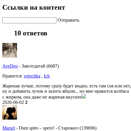
Ссылки на контент
Отправить
10 ответов
AveDeo
-
Завсегдатай (6687)
Нравитcя:
vetochka
,
Ich
Жареная лучше, потому сразу будет видно, есть там соя или нет,
ну и добавить лучок и залить яйцом... но мне нравится колбаса
с жирком, она даже не жареная вкуснее
2026-06-02
2
Marsel
-
Dum spiro – spero!
-
Старожил (139696)