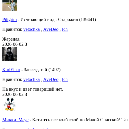
Piligrim
-
Исчезающий вид
-
Старожил (139441)
Нравитcя:
vetochka
,
AveDeo
,
Ich
Жареная.
2026-06-02
3
KarlEinar
-
Завсегдатай (1497)
Нравитcя:
vetochka
,
AveDeo
,
Ich
На вкус и цвет товаришей нет.
2026-06-02
3
Микки_Маус
-
Катитесь все колбаской по Малой Спасской! Так