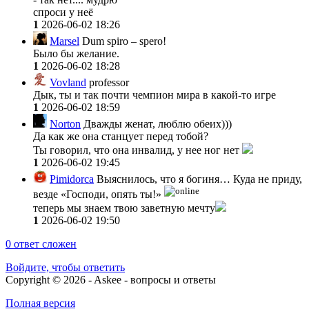
спроси у неё
1
2026-06-02 18:26
Marsel
Dum spiro – spero!
Было бы желание.
1
2026-06-02 18:28
Vovland
professor
Дык, ты и так почти чемпион мира в какой-то игре
1
2026-06-02 18:59
Norton
Дважды женат, люблю обеих)))
Да как же она станцует перед тобой?
Ты говорил, что она инвалид, у нее ног нет
1
2026-06-02 19:45
Pimidorca
Выяснилось, что я богиня… Куда не приду,
везде «Господи, опять ты!»
теперь мы знаем твою заветную мечту
1
2026-06-02 19:50
0
ответ сложен
Войдите, чтобы ответить
Copyright © 2026 - Askee - вопросы и ответы
Полная версия