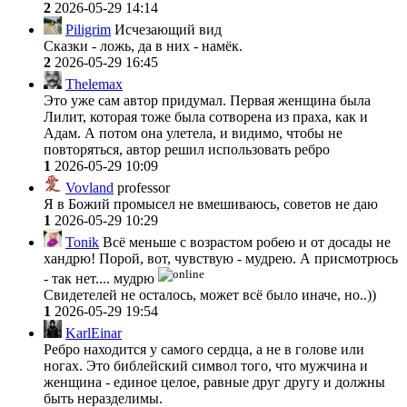
2
2026-05-29 14:14
Piligrim
Исчезающий вид
Сказки - ложь, да в них - намёк.
2
2026-05-29 16:45
Thelemax
Это уже сам автор придумал. Первая женщина была
Лилит, которая тоже была сотворена из праха, как и
Адам. А потом она улетела, и видимо, чтобы не
повторяться, автор решил использовать ребро
1
2026-05-29 10:09
Vovland
professor
Я в Божий промысел не вмешиваюсь, советов не даю
1
2026-05-29 10:29
Tonik
Всё меньше с возрастом робею и от досады не
хандрю! Порой, вот, чувствую - мудрею. А присмотрюсь
- так нет.... мудрю
Свидетелей не осталось, может всё было иначе, но..))
1
2026-05-29 19:54
KarlEinar
Ребро находится у самого сердца, а не в голове или
ногах. Это библейский символ того, что мужчина и
женщина - единое целое, равные друг другу и должны
быть неразделимы.