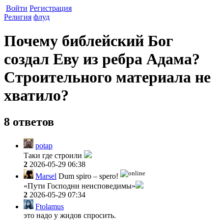
Войти
Регистрация
Религия
флуд
Почему библейский Бог
создал Еву из ребра Адама?
Строительного материала не
хватило?
8 ответов
potap
Таки где строили
2
2026-05-29 06:38
Marsel
Dum spiro – spero!
«Пути Господни неисповедимы»
2
2026-05-29 07:34
Ftolamus
это надо у жидов спросить.