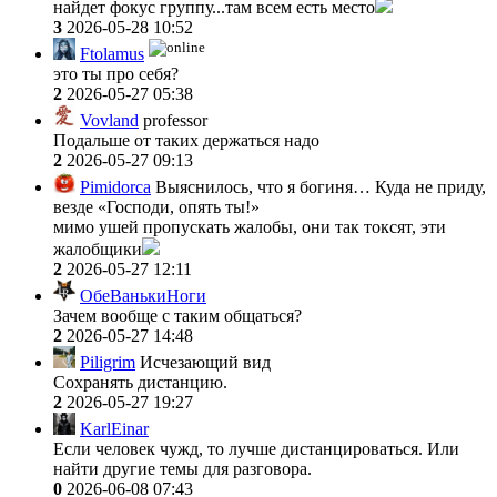
найдет фокус группу...там всем есть место
3
2026-05-28 10:52
Ftolamus
это ты про себя?
2
2026-05-27 05:38
Vovland
professor
Подальше от таких держаться надо
2
2026-05-27 09:13
Pimidorca
Выяснилось, что я богиня… Куда не приду,
везде «Господи, опять ты!»
мимо ушей пропускать жалобы, они так токсят, эти
жалобщики
2
2026-05-27 12:11
ОбеВанькиНоги
Зачем вообще с таким общаться?
2
2026-05-27 14:48
Piligrim
Исчезающий вид
Сохранять дистанцию.
2
2026-05-27 19:27
KarlEinar
Если человек чужд, то лучше дистанцироваться. Или
найти другие темы для разговора.
0
2026-06-08 07:43