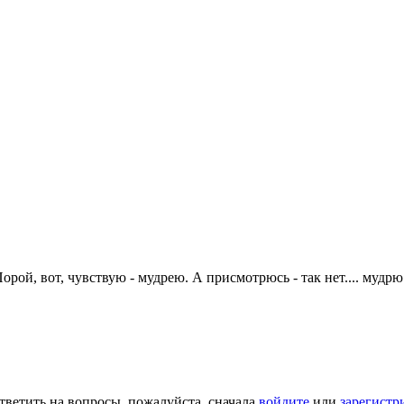
рой, вот, чувствую - мудрею. А присмотрюсь - так нет.... мудрю
тветить на вопросы, пожалуйста, сначала
войдите
или
зарегистр