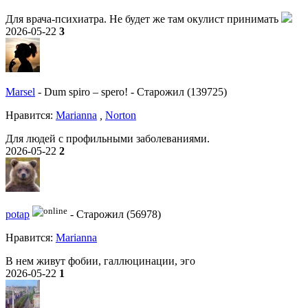
Для врача-психиатра. Не будет же там окулист принимать
2026-05-22
3
Marsel
-
Dum spiro – spero!
-
Старожил (139725)
Нравитcя:
Marianna
,
Norton
Для людей с профильными заболеваниями.
2026-05-22
2
potap
-
Старожил (56978)
Нравитcя:
Marianna
В нем живут фобии, галлюцинации, эго
2026-05-22
1