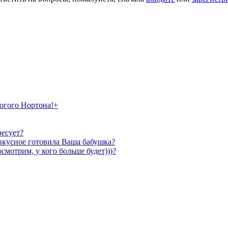
рогого Нортона!+
ресует?
е вкусное готовила Ваша бабушка?
мотрим, у кого больше будет)))?