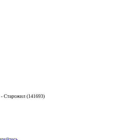
-
Старожил (141693)
ируйтесь