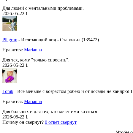
Для людей с ментальными проблемами.
2026-05-22
1
Piligrim
-
Исчезающий вид
-
Старожил (139472)
Нравитcя:
Marianna
Для тех, кому "только спросить".
2026-05-22
1
Tonik
-
Всё меньше с возрастом робею и от досады не хандрю! По
Нравитcя:
Marianna
Для больных и для тех, кто хочет ими казаться
2026-05-22
1
Почему он свернут?
0
ответ свернут
Чтобы о