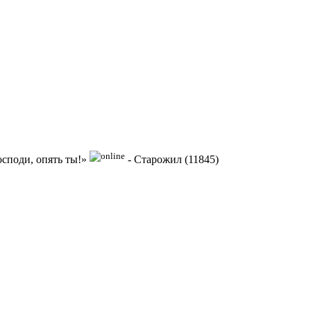
осподи, опять ты!»
-
Старожил (11845)