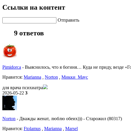
Ссылки на контент
Отправить
9 ответов
Pimidorca
-
Выяснилось, что я богиня… Куда не приду, везде «Г
Нравитcя:
Marianna
,
Norton
,
Микки_Маус
для врача психиатра
2026-05-22
3
Norton
-
Дважды женат, люблю обеих)))
-
Старожил (80317)
Нравитcя:
Ftolamus
,
Marianna
,
Marsel