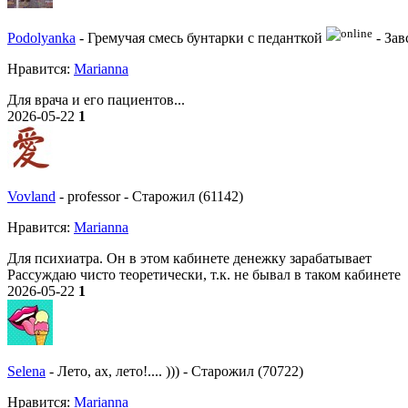
Podolyanka
-
Гремучая смесь бунтарки с педанткой
-
Зав
Нравитcя:
Marianna
Для врача и его пациентов...
2026-05-22
1
Vovland
-
professor
-
Старожил (61142)
Нравитcя:
Marianna
Для психиатра. Он в этом кабинете денежку зарабатывает
Рассуждаю чисто теоретически, т.к. не бывал в таком кабинете
2026-05-22
1
Selena
-
Лето, ах, лето!.... )))
-
Старожил (70722)
Нравитcя:
Marianna