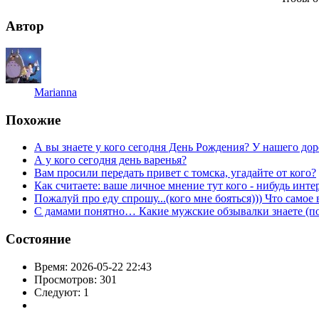
Автор
Marianna
Похожие
А вы знаете у кого сегодня День Рождения? У нашего до
А у кого сегодня день варенья?
Вам просили передать привет с томска, угадайте от кого?
Как считаете: ваше личное мнение тут кого - нибудь инте
Пожалуй про еду спрошу...(кого мне бояться))) Что само
С дамами понятно… Какие мужские обзывалки знаете (пос
Состояние
Время:
2026-05-22 22:43
Просмотров:
301
Следуют:
1